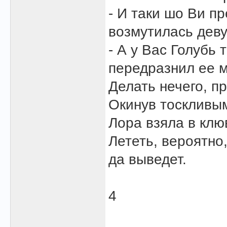
- И таки шо Ви п
возмутилась дев
- А у Вас Голубь 
передразнил ее 
Делать нечего, п
Окинув тоскливы
Лора взяла в клю
Лететь, вероятно
да выведет.
4