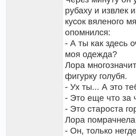
рубаху и извлек 
кусок вяленого м
опомнился:
- А ты как здесь
моя одежда?
Лора многозначи
фигурку голубя.
- Ух ты... А это 
- Это еще что за
- Это староста г
Лора помрачнела
- Он, только нег