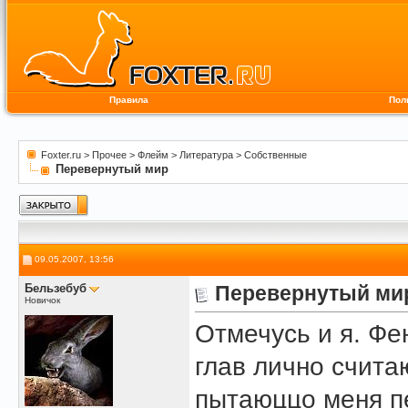
Правила
Пол
Foxter.ru
>
Прочее
>
Флейм
>
Литература
>
Собственные
Перевернутый мир
09.05.2007, 13:56
Бельзебуб
Перевернутый ми
Новичок
Отмечусь и я. Фе
глав лично счита
пытаюццо меня п