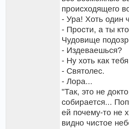
происходящего во
- Ура! Хоть один 
- Прости, а ты кт
Чудовище подозр
- Издеваешься?
- Ну хоть как теб
- Святолес.
- Лора...
"Так, это не докт
собирается... По
ей почему-то не 
видно чистое небо