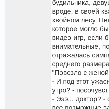
будильника, девуш
вроде, в своей кв
хвойном лесу. Не
которое могло бы
видео-игр, если 
внимательные, по
отражалась симп
среднего размера.
"Повезло с женой.
- И под этот ужа
утро? - посочувс
- Эээ... доктор?
все возможные в