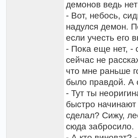
демонов ведь не
- Вот, небось, си
надулся демон. П
если учесть его 
- Пока еще нет, -
сейчас не расскаж
что мне раньше г
было правдой. А
- Тут ты неоригин
быстро начинают 
сделал? Сижу, лес
сюда забросило.
- А кто виноват? 