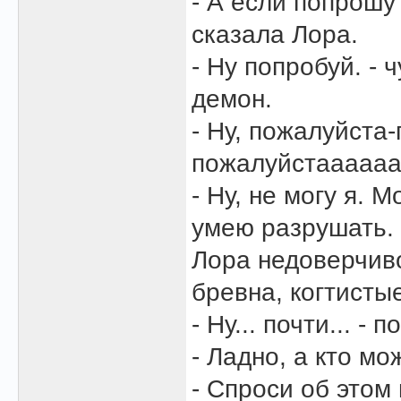
- А если попрошу
сказала Лора.
- Ну попробуй. -
демон.
- Ну, пожалуйста
пожалуйстааааааа
- Ну, не могу я. 
умею разрушать.
Лора недоверчиво
бревна, когтисты
- Ну... почти... 
- Ладно, а кто мо
- Спроси об этом