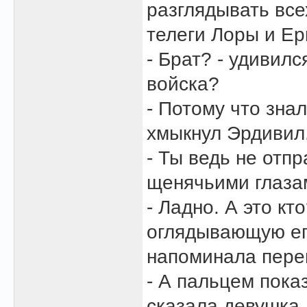
разглядывать все
телеги Лоры и Ер
- Брат? - удивилс
войска?
- Потому что знал
хмыкнул Эрдивил
- Ты ведь не отп
щенячьими глазам
- Ладно. А это кт
оглядывающую его
напоминала пере
- А пальцем пока
сказала девушка.