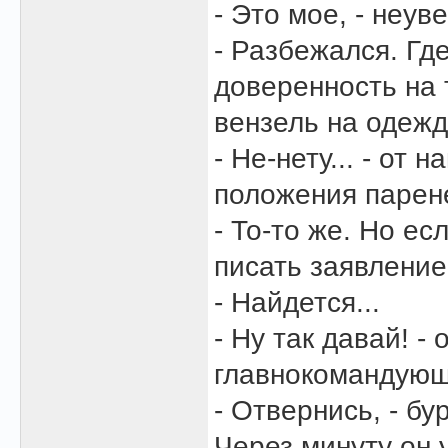
- Это мое, - неу
- Разбежался. Гд
доверенность на
вензель на одеж
- Не-нету... - от
положения парене
- То-то же. Но ес
писать заявление
- Найдется...
- Ну так давай! -
главнокомандующ
- Отвернись, - бу
Через минуту он 