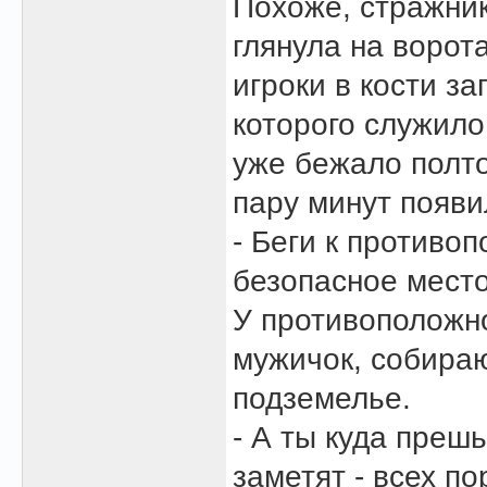
Похоже, стражник
глянула на ворот
игроки в кости за
которого служило
уже бежало полто
пару минут появи
- Беги к противо
безопасное место,
У противоположн
мужичок, собира
подземелье.
- А ты куда прешь
заметят - всех по