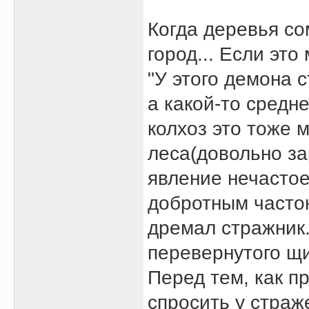
Когда деревья со
город... Если это
"У этого демона 
а какой-то средне
колхоз это тоже 
леса(довольно з
явление нечастое
добротным часток
дремал стражник.
перевернутого щ
Перед тем, как п
спросить у страж