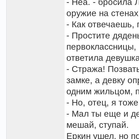
- Неа. - бросила 
оружие на стенах
- Как отвечаешь,
- Простите дядень
первоклассницы,
ответила девушка
- Стража! Позват
замке, а девку о
одним жильцом, п
- Но, отец, я тож
- Мал ты еще и д
мешай, ступай.
Еркин ушел, но п