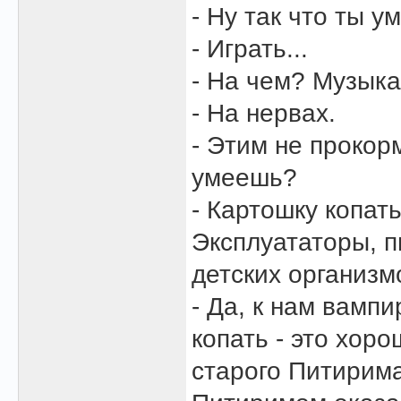
- Ну так что ты у
- Играть...
- На чем? Музыка
- На нервах.
- Этим не прокор
умеешь?
- Картошку копат
Эксплуататоры, 
детских организмо
- Да, к нам вампи
копать - это хор
старого Питирима