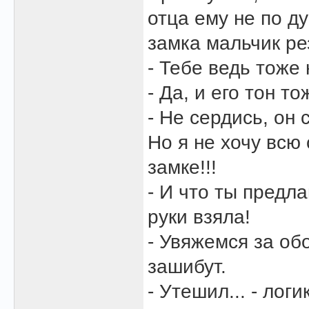
отца ему не по д
замка мальчик ре
- Тебе ведь тоже
- Да, и его тон то
- Не сердись, он 
Но я не хочу всю
замке!!!
- И что ты предл
руки взяла!
- Увяжемся за об
зашибут.
- Утешил... - лог