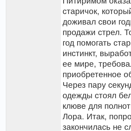
Питиримом оказа
старичок, которы
доживал свои год
продажи стрел. Т
год помогать ста
инстинкт, вырабо
ее мире, требова
приобретенное о
Через пару секун
одежды стоял бел
клюве для полнот
Лора. Итак, попр
закончилась не 