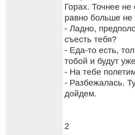
Горах. Точнее не 
равно больше не 
- Ладно, предпол
съесть тебя?
- Еда-то есть, то
тобой и будут уж
- На тебе полети
- Разбежалась. Т
дойдем.
2