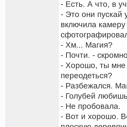
- Есть. А что, в 
- Это они пускай 
включила камеру 
сфотографировал
- Хм... Магия?
- Почти. - скром
- Хорошо, ты мне 
переодеться?
- Разбежался. Ма
- Голубей любиш
- Не пробовала.
- Вот и хорошо. В
плоскую деревянн