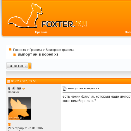
Правила
Пол
Foxter.ru
>
Графика
>
Векторная графика
импорт аи в корел хз
03.02.2007, 09:58
g_alina
импорт аи в корел хз
Новичок
есть некий файл ai, который надо импорт
как с ним боролись?
Регистрация: 26.01.2007