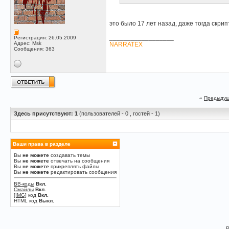
это было 17 лет назад, даже тогда скрип
__________________
Регистрация: 26.05.2009
Адрес: Msk
NARRATEX
Сообщения: 363
«
Предыдущ
Здесь присутствуют: 1
(пользователей - 0 , гостей - 1)
Ваши права в разделе
Вы
не можете
создавать темы
Вы
не можете
отвечать на сообщения
Вы
не можете
прикреплять файлы
Вы
не можете
редактировать сообщения
BB-коды
Вкл.
Смайлы
Вкл.
[IMG]
код
Вкл.
HTML код
Выкл.
P