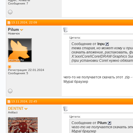
Адрес: Алматы
Сообщения: 7
13.11.2024, 22:09
Pilum
Новичок
Цитата:
Сообщение от
Inpu
тема старая, но может кому и при
скачать вложение, распаковать, 
X:\xxx\Corel\CorelDRAW Graphics Su
(при установки Corel нужно обязат
Регистрация: 22.01.2024
Сообщения: 5
чего-то не получается скачать этот .zip -
Mypal браузер
13.11.2024, 22:45
DENTNT
Artifact
Цитата:
Сообщение от
Pilum
чего-то не получается скачать это
Mypal браузер