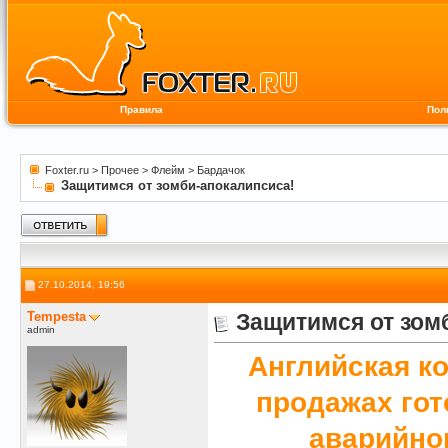
Правила
Пол
Foxter.ru
>
Прочее
>
Флейм
>
Бардачок
Защитимся от зомби-апокалипсиса!
27.10.2014, 19:56
Tempesta
Защитимся от зом
admin
Английская к
продажах гот
аварийног