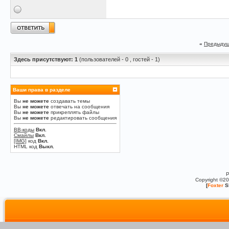
«
Предыдущ
Здесь присутствуют: 1
(пользователей - 0 , гостей - 1)
Ваши права в разделе
Вы
не можете
создавать темы
Вы
не можете
отвечать на сообщения
Вы
не можете
прикреплять файлы
Вы
не можете
редактировать сообщения
BB-коды
Вкл.
Смайлы
Вкл.
[IMG]
код
Вкл.
HTML код
Выкл.
P
Copyright ©2
[
Foxter
S