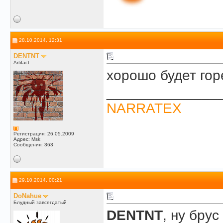
28.10.2014, 12:31
DENTNT
Artifact
хорошо будет гор
______________
NARRATEX
Регистрация: 26.05.2009
Адрес: Msk
Сообщения: 363
29.10.2014, 00:21
DoNahue
Блудный завсегдатый
DENTNT
, ну бру