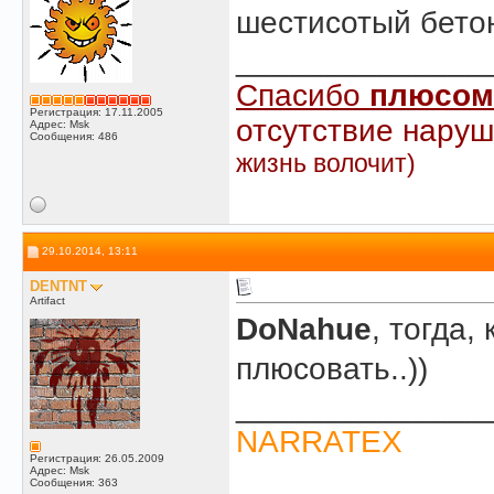
шестисотый бетон 
______________
Спасибо
плюсом
Регистрация: 17.11.2005
отсутствие наруш
Адрес: Msk
Сообщения: 486
жизнь волочит)
29.10.2014, 13:11
DENTNT
Artifact
DoNahue
, тогда,
плюсовать..))
______________
NARRATEX
Регистрация: 26.05.2009
Адрес: Msk
Сообщения: 363