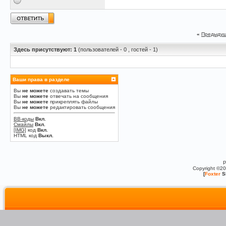
«
Предыдущ
Здесь присутствуют: 1
(пользователей - 0 , гостей - 1)
Ваши права в разделе
Вы
не можете
создавать темы
Вы
не можете
отвечать на сообщения
Вы
не можете
прикреплять файлы
Вы
не можете
редактировать сообщения
BB-коды
Вкл.
Смайлы
Вкл.
[IMG]
код
Вкл.
HTML код
Выкл.
P
Copyright ©2
[
Foxter
S