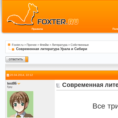
Правила
Пол
Foxter.ru
>
Прочее
>
Флейм
>
Литература
>
Собственные
Современная литература Урала и Сибири
20.04.2014, 22:12
test86
Современная лите
Гуру
Все тр