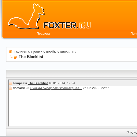
Правила
Пол
Foxter.ru
>
Прочее
>
Флейм
>
Кино и ТВ
The Blacklist
Tempesta
The Blacklist
18.01.2014,
12:24
domaxi198
Я начал смотреть этот сериал...
25.02.2022,
22:56
Преды