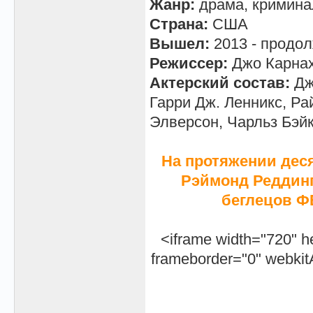
Жанр:
драма, кримина
Страна:
США
Вышел:
2013 - продо
Режиссер:
Джо Карна
Актерский состав:
Дж
Гарри Дж. Ленникс, Р
Элверсон, Чарльз Бэй
На протяжении дес
Рэймонд Реддин
беглецов Ф
<iframe width="720" h
frameborder="0" webkitA