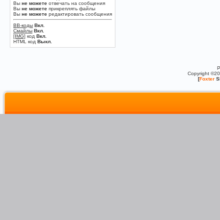
Вы
не можете
отвечать на сообщения
Вы
не можете
прикреплять файлы
Вы
не можете
редактировать сообщения
BB-коды
Вкл.
Смайлы
Вкл.
[IMG]
код
Вкл.
HTML код
Выкл.
P
Copyright ©2
[
Foxter
S