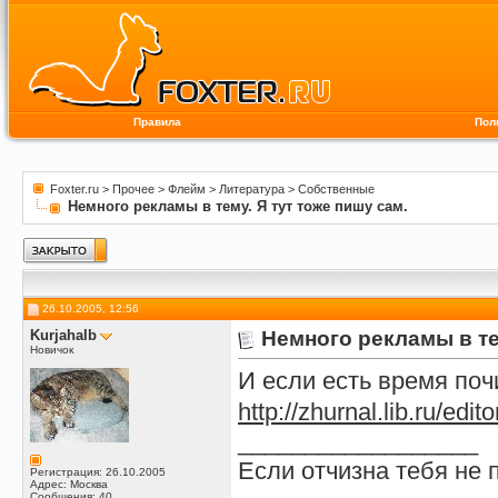
Правила
Пол
Foxter.ru
>
Прочее
>
Флейм
>
Литература
>
Собственные
Немного рекламы в тему. Я тут тоже пишу сам.
26.10.2005, 12:56
Kurjahalb
Немного рекламы в те
Новичок
И если есть время поч
http://zhurnal.lib.ru/edi
__________________
Если отчизна тебя не 
Регистрация: 26.10.2005
Адрес: Москва
Сообщения: 40