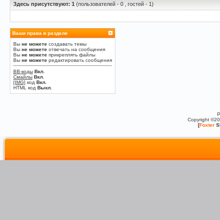
Здесь присутствуют: 1
(пользователей - 0 , гостей - 1)
Ваши права в разделе
Вы
не можете
создавать темы
Вы
не можете
отвечать на сообщения
Вы
не можете
прикреплять файлы
Вы
не можете
редактировать сообщения
BB-коды
Вкл.
Смайлы
Вкл.
[IMG]
код
Вкл.
HTML код
Выкл.
P
Copyright ©2
[
Foxter
S