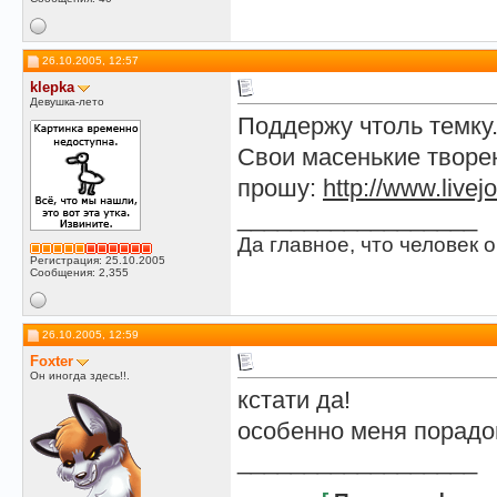
26.10.2005, 12:57
klepka
Девушка-лето
Поддержу чтоль темку.
Свои масенькие творе
прошу:
http://www.livej
__________________
Да главное, что человек о
Регистрация: 25.10.2005
Сообщения: 2,355
26.10.2005, 12:59
Foxter
Он иногда здесь!!.
кстати да!
особенно меня порадо
__________________