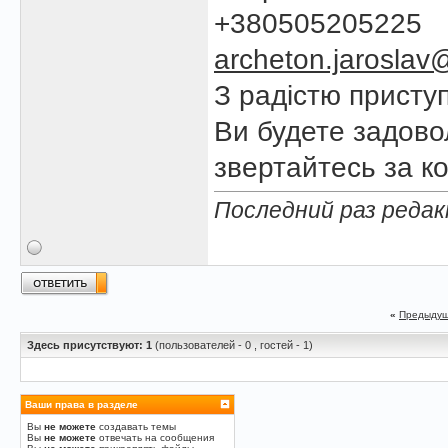
+380505205225
archeton.jarosla
З радістю присту
Ви будете задово
звертайтесь за к
Последний раз редакт
«
Предыдущ
Здесь присутствуют: 1
(пользователей - 0 , гостей - 1)
Ваши права в разделе
Вы
не можете
создавать темы
Вы
не можете
отвечать на сообщения