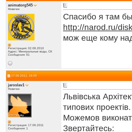
animatorg545
Новичок
Спасибо я там бы
http://narod.ru/di
мож еще кому над
Регистрация: 02.08.2010
Адрес: Минеральные воды, СК
Сообщения: 61
17.06.2011, 16:05
jaroslav1
Новичок
Львівська Архіте
типових проектів.
Можемов виконати
Регистрация: 17.06.2011
Звертайтесь:
Сообщения: 1