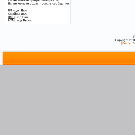
Вы
не можете
прикреплять файлы
Вы
не можете
редактировать сообщения
BB-коды
Вкл.
Смайлы
Вкл.
[IMG]
код
Вкл.
HTML код
Выкл.
P
Copyright ©2
[
Foxter
S