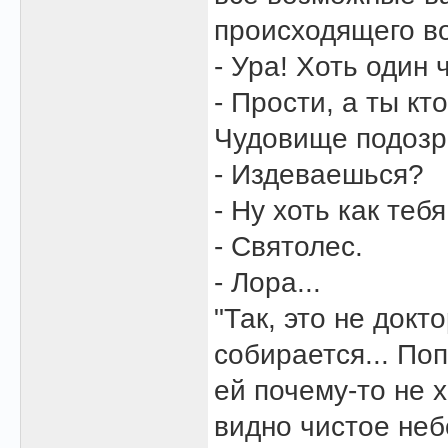
происходящего во
- Ура! Хоть один 
- Прости, а ты кт
Чудовище подозр
- Издеваешься?
- Ну хоть как теб
- Святолес.
- Лора...
"Так, это не докт
собирается... По
ей почему-то не 
видно чистое небо