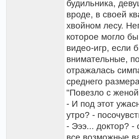
будильника, девуш
вроде, в своей кв
хвойном лесу. Не
которое могло бы
видео-игр, если 
внимательные, по
отражалась симп
среднего размера.
"Повезло с женой.
- И под этот ужа
утро? - посочувс
- Эээ... доктор?
все возможные в