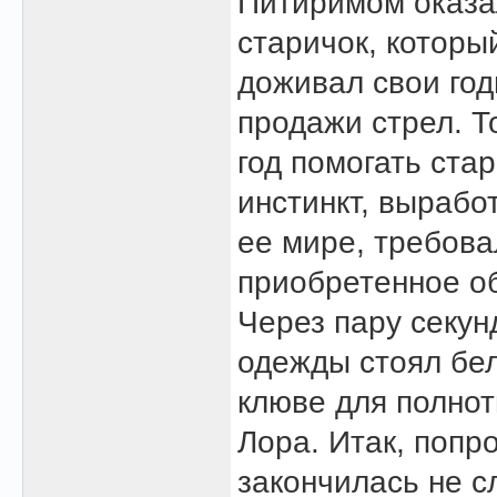
Питиримом оказа
старичок, которы
доживал свои год
продажи стрел. Т
год помогать ста
инстинкт, вырабо
ее мире, требова
приобретенное о
Через пару секун
одежды стоял бел
клюве для полнот
Лора. Итак, попр
закончилась не 