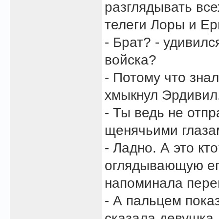
разглядывать все
телеги Лоры и Ер
- Брат? - удивилс
войска?
- Потому что знал
хмыкнул Эрдивил
- Ты ведь не отп
щенячьими глазам
- Ладно. А это кт
оглядывающую его
напоминала пере
- А пальцем пока
сказала девушка.