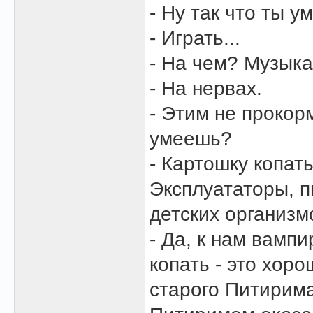
- Ну так что ты у
- Играть...
- На чем? Музыка
- На нервах.
- Этим не прокор
умеешь?
- Картошку копат
Эксплуататоры, 
детских организмо
- Да, к нам вампи
копать - это хор
старого Питирима