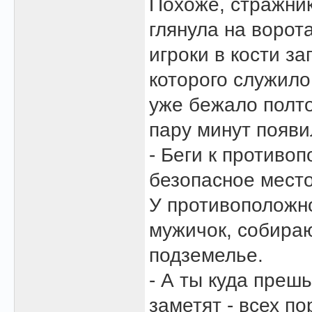
Похоже, стражник
глянула на ворот
игроки в кости за
которого служило
уже бежало полто
пару минут появи
- Беги к противо
безопасное место,
У противоположн
мужичок, собира
подземелье.
- А ты куда прешь
заметят - всех по