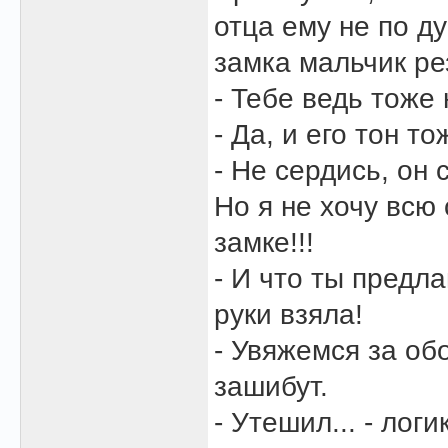
отца ему не по д
замка мальчик ре
- Тебе ведь тоже
- Да, и его тон то
- Не сердись, он 
Но я не хочу всю
замке!!!
- И что ты предл
руки взяла!
- Увяжемся за об
зашибут.
- Утешил... - лог