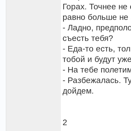
Горах. Точнее не 
равно больше не 
- Ладно, предпол
съесть тебя?
- Еда-то есть, то
тобой и будут уж
- На тебе полети
- Разбежалась. Т
дойдем.
2