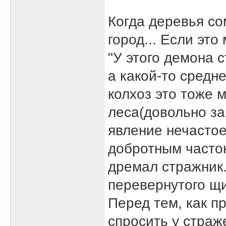
Когда деревья со
город... Если это
"У этого демона 
а какой-то средне
колхоз это тоже 
леса(довольно з
явление нечастое
добротным часток
дремал стражник.
перевернутого щ
Перед тем, как п
спросить у страж