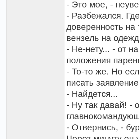
- Это мое, - неу
- Разбежался. Гд
доверенность на
вензель на одеж
- Не-нету... - от
положения парене
- То-то же. Но ес
писать заявление
- Найдется...
- Ну так давай! -
главнокомандующ
- Отвернись, - бу
Через минуту он 