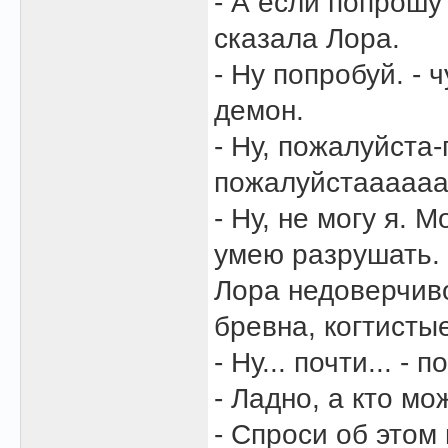
- А если попрошу
сказала Лора.
- Ну попробуй. -
демон.
- Ну, пожалуйста
пожалуйстааааааа
- Ну, не могу я. 
умею разрушать.
Лора недоверчиво
бревна, когтисты
- Ну... почти... 
- Ладно, а кто мо
- Спроси об этом