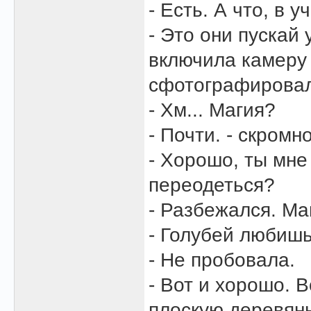
- Есть. А что, в 
- Это они пускай 
включила камеру 
сфотографировал
- Хм... Магия?
- Почти. - скром
- Хорошо, ты мне 
переодеться?
- Разбежался. Ма
- Голубей любиш
- Не пробовала.
- Вот и хорошо. В
плоскую деревянн