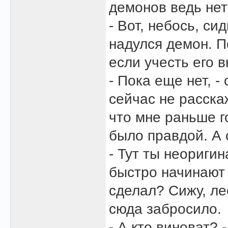
демонов ведь не
- Вот, небось, си
надулся демон. П
если учесть его 
- Пока еще нет, -
сейчас не расскаж
что мне раньше г
было правдой. А
- Тут ты неоригин
быстро начинают 
сделал? Сижу, лес
сюда забросило.
- А кто виноват? 