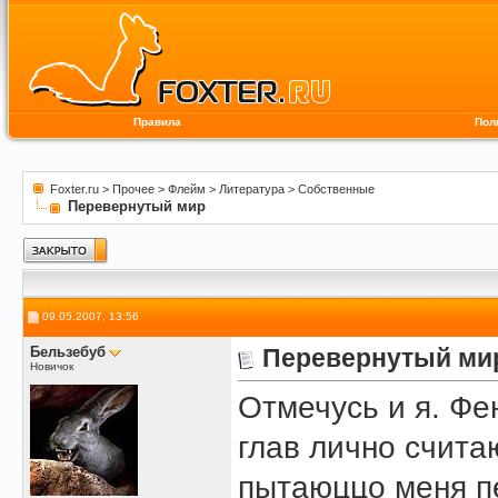
Правила
Пол
Foxter.ru
>
Прочее
>
Флейм
>
Литература
>
Собственные
Перевернутый мир
09.05.2007, 13:56
Бельзебуб
Перевернутый ми
Новичок
Отмечусь и я. Фе
глав лично счита
пытаюццо меня п