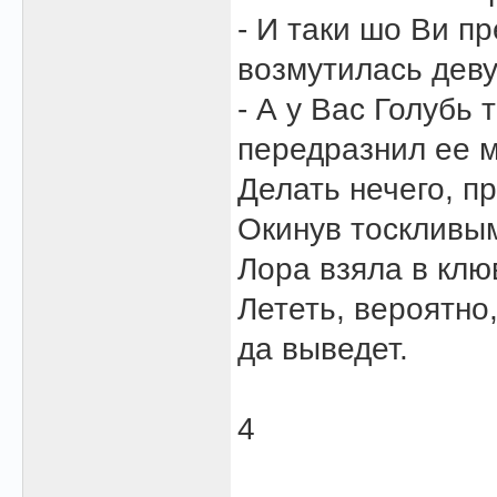
- И таки шо Ви п
возмутилась дев
- А у Вас Голубь 
передразнил ее 
Делать нечего, п
Окинув тоскливы
Лора взяла в клю
Лететь, вероятно
да выведет.
4