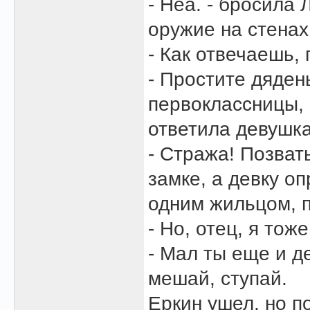
- Неа. - бросила 
оружие на стенах
- Как отвечаешь,
- Простите дядень
первоклассницы,
ответила девушка
- Стража! Позват
замке, а девку о
одним жильцом, п
- Но, отец, я тож
- Мал ты еще и д
мешай, ступай.
Еркин ушел, но п