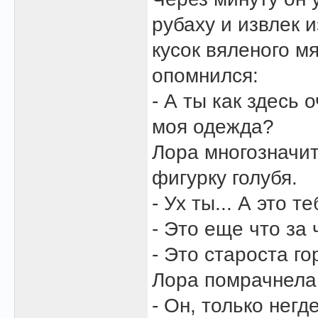
рубаху и извлек 
кусок вяленого м
опомнился:
- А ты как здесь
моя одежда?
Лора многозначи
фигурку голубя.
- Ух ты... А это 
- Это еще что за
- Это староста г
Лора помрачнела
- Он, только нег