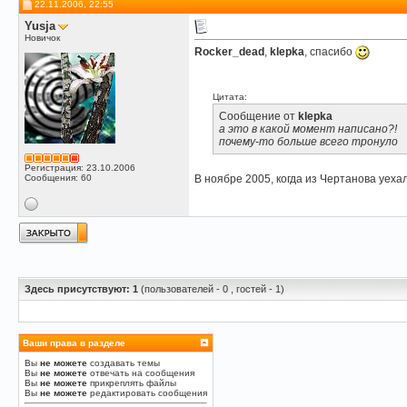
22.11.2006, 22:55
Yusja
Новичок
Rocker_dead
,
klepka
, спасибо
Цитата:
Сообщение от
klepka
а это в какой момент написано?!
почему-то больше всего тронуло
Регистрация: 23.10.2006
Сообщения: 60
В ноябре 2005, когда из Чертанова уеха
Здесь присутствуют: 1
(пользователей - 0 , гостей - 1)
Ваши права в разделе
Вы
не можете
создавать темы
Вы
не можете
отвечать на сообщения
Вы
не можете
прикреплять файлы
Вы
не можете
редактировать сообщения