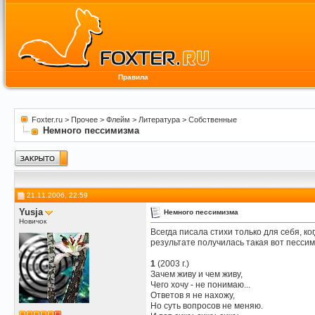
Правила
Foxter.ru
>
Прочее
>
Флейм
>
Литература
>
Собственные
Немного пессимизма
21.11.2006, 22:59
Yusja
Немного пессимизма
Новичок
Всегда писала стихи только для себя, ко
результате получилась такая вот пессим
1
(2003 г.)
Зачем живу и чем живу,
Чего хочу - не понимаю...
Ответов я не нахожу,
Но суть вопросов не меняю.