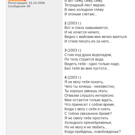
И вот сижу, сижу, сижу,
Регистрация: 23.10.2006
Тетрадный лист мараю,
Сообщения: 60
В окно холодное гляжу
И огоньки считаю...
2
(2003 г.)
Вот и глаза закрываются,
И не хочется ничего,
Видно с майским мне вечно маяться
И стихи писать из-за него...
3
(2003 г.)
Стою под душа водопадом,
По телу струится вода.
Видеть тебя - одно только надо,
Без тебя во мне пустота...
4
(2003 г.)
Я не могу тебя понять,
Чего ты хочешь - неизвестно,
Ты хорошо умеешь лгать:
Отмазки слушать интересно.
Мне остается только ждать,
Что принесет с собою время,
Когда с могу с себя я снять
С тобою связанное бремя?
Я не смогу тебе простить
Холодного пренебреженья,
Но не могу и не любить...
Когда прийдешь, освобожденье?