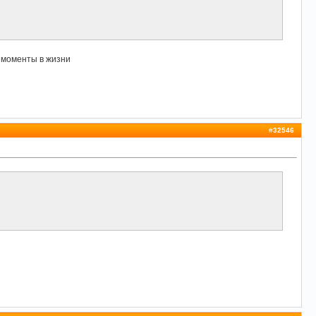
и моменты в жизни
#
32546