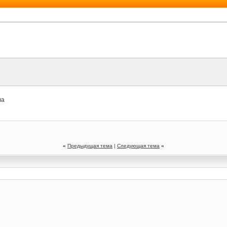
ла
«
Предыдущая тема
|
Следующая тема
»