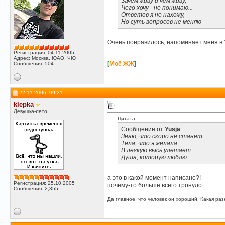
Зачем живу и чем живу,
Чего хочу - не понимаю...
Ответов я не нахожу,
Но суть вопросов не меняю
Очень понравилось, напоминает меня в 
__________________
Регистрация: 04.11.2005
Адрес: Москва, ЮАО, ЧЮ
[
Моё ЖЖ
]
Сообщения: 504
22.11.2006, 09:21
klepka
Девушка-лето
Цитата:
Сообщение от
Yusja
Знаю, что скоро не станет
Тела, что я желала.
В легкую высь улетает
Душа, которую люблю...
а это в какой момент написано?!
Регистрация: 25.10.2005
почему-то больше всего тронуло
Сообщения: 2,355
__________________
Да главное, что человек он хороший! Какая разн