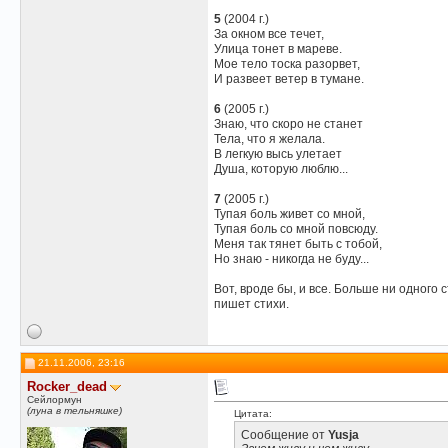
5
(2004 г.)
За окном все течет,
Улица тонет в мареве.
Мое тело тоска разорвет,
И развеет ветер в тумане.
6
(2005 г.)
Знаю, что скоро не станет
Тела, что я желала.
В легкую высь улетает
Душа, которую люблю...
7
(2005 г.)
Тупая боль живет со мной,
Тупая боль со мной повсюду.
Меня так тянет быть с тобой,
Но знаю - никогда не буду...
Вот, вроде бы, и все. Больше ни одного 
пишет стихи.
21.11.2006, 23:16
Rocker_dead
Сейлормун
(луна в тельняшке)
Цитата:
Сообщение от
Yusja