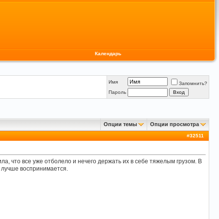
Календарь
Имя
Запомнить?
Пароль
Опции темы
Опции просмотра
#
32511
ила, что все уже отболело и нечего держать их в себе тяжелым грузом. В
к лучше воспринимается.