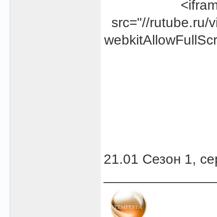
<ifra
src="//rutube.ru
webkitAllowFullScr
21.01 Сезон 1, се
______________