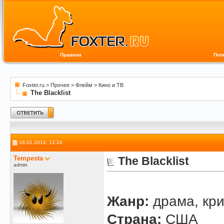
Правила
Пол
Foxter.ru
>
Прочее
>
Флейм
>
Кино и ТВ
The Blacklist
18.01.2014, 12:24
Tempesta
The Blacklist
admin
Жанр:
драма, кр
Страна:
США