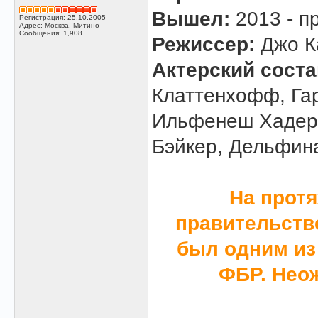
Вышел:
2013 - п
Регистрация: 25.10.2005
Адрес: Москва, Митино
Сообщения: 1,908
Режиссер:
Джо К
Актерский сост
Клаттенхофф, Гар
Ильфенеш Хадера
Бэйкер, Дельфин
На прот
правительств
был одним из
ФБР. Нео