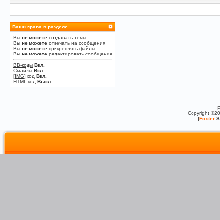
Ваши права в разделе
Вы
не можете
создавать темы
Вы
не можете
отвечать на сообщения
Вы
не можете
прикреплять файлы
Вы
не можете
редактировать сообщения
BB-коды
Вкл.
Смайлы
Вкл.
[IMG]
код
Вкл.
HTML код
Выкл.
P
Copyright ©2
[
Foxter
S