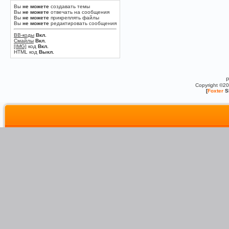
Вы
не можете
создавать темы
Вы
не можете
отвечать на сообщения
Вы
не можете
прикреплять файлы
Вы
не можете
редактировать сообщения
BB-коды
Вкл.
Смайлы
Вкл.
[IMG]
код
Вкл.
HTML код
Выкл.
P
Copyright ©2
[
Foxter
S