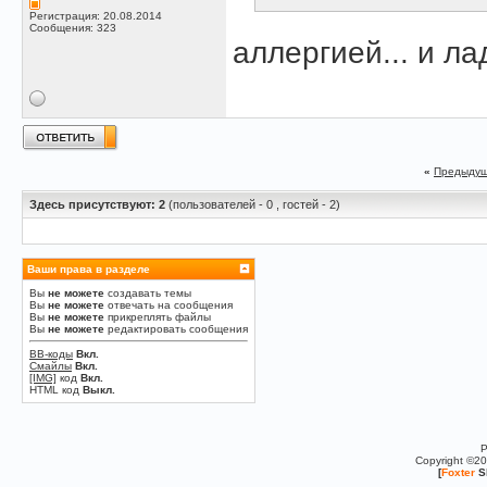
Регистрация: 20.08.2014
Сообщения: 323
аллергией... и ла
«
Предыдущ
Здесь присутствуют: 2
(пользователей - 0 , гостей - 2)
Ваши права в разделе
Вы
не можете
создавать темы
Вы
не можете
отвечать на сообщения
Вы
не можете
прикреплять файлы
Вы
не можете
редактировать сообщения
BB-коды
Вкл.
Смайлы
Вкл.
[IMG]
код
Вкл.
HTML код
Выкл.
P
Copyright ©2
[
Foxter
S