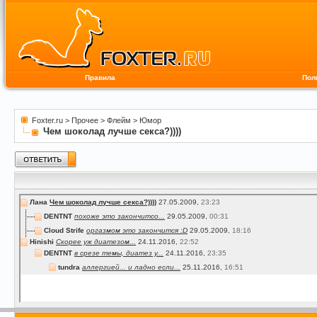
Правила
Пол
Foxter.ru
>
Прочее
>
Флейм
>
Юмор
Чем шоколад лучше секса?))))
Лана
Чем шоколад лучше секса?))))
27.05.2009,
23:23
DENTNT
похоже это закончитсо...
29.05.2009,
00:31
Cloud Strife
оргазмом это закончится :D
29.05.2009,
18:16
Hinishi
Скорее уж диатезом...
24.11.2016,
22:52
DENTNT
в срезе темы, диатез у...
24.11.2016,
23:35
tundra
аллергией... и ладно если...
25.11.2016,
16:51