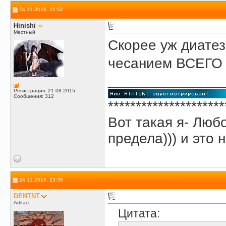
24.11.2016, 22:52
Hinishi
Местный
Скорее уж диатез
чесанием ВСЕГО т
______________
Регистрация: 21.08.2015
Сообщения: 312
*********************
Вот такая я- Люб
предела))) и это н
24.11.2016, 23:35
DENTNT
Artifact
Цитата: