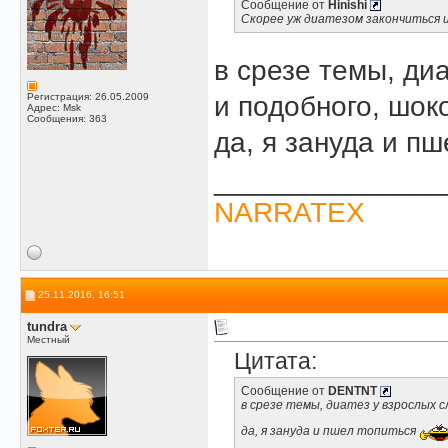
Сообщение от
Hinishi
Скорее уж диатезом закончиться и
в срезе темы, ди
Регистрация: 26.05.2009
и подобного, шок
Адрес: Msk
Сообщения: 363
да, я зануда и п
______________
NARRATEX
25.11.2016, 16:51
tundra
Местный
Цитата:
Сообщение от
DENTNT
в срезе темы, диатез у взрослых 
да, я зануда и пшел топиться