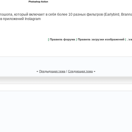
опа, который включает в себя более 10 разных фильтров (Earlybird, Brannan, X P
 в приложений Instagram
[
Правила форума
|
Правила загрузки изображений
|
.:va
«
Предыдущая тема
|
Следующая тема
»