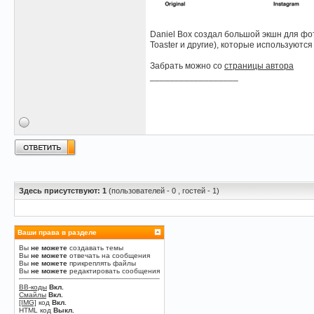
Daniel Box создал большой экшн для фотош
Toaster и другие), которые используются
Забрать можно со
страницы автора
__________________
Здесь присутствуют: 1
(пользователей - 0 , гостей - 1)
Ваши права в разделе
Вы
не можете
создавать темы
Вы
не можете
отвечать на сообщения
Вы
не можете
прикреплять файлы
Вы
не можете
редактировать сообщения
BB-коды
Вкл.
Смайлы
Вкл.
[IMG]
код
Вкл.
HTML код
Выкл.