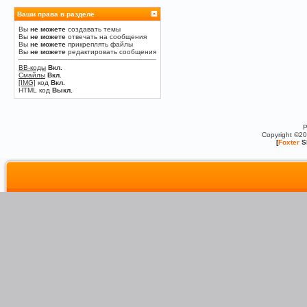
Ваши права в разделе
Вы
не можете
создавать темы
Вы
не можете
отвечать на сообщения
Вы
не можете
прикреплять файлы
Вы
не можете
редактировать сообщения
BB-коды
Вкл.
Смайлы
Вкл.
[IMG]
код
Вкл.
HTML код
Выкл.
P
Copyright ©2
[
Foxter
S