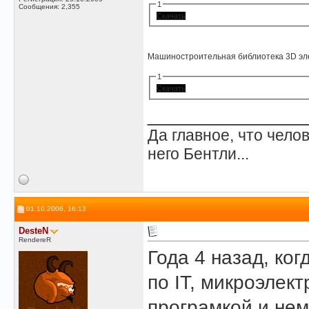
1
Сообщения: 2,355
Скачать
Машиностроительная библиотека 3D эл
1
Скачать
______________
Да главное, что челов
него Бентли...
01.10.2006, 16:13
DesteN
RendereR
Года 4 назад, ко
по IT, микроэлект
програмкой и нем