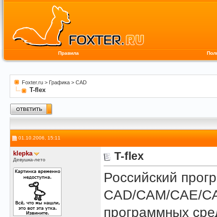
Правила
Пол
Foxter.ru
>
Графика
>
CAD
T-flex
01.10.2006, 15:11
klepka
T-flex
Девушка-лето
Российский прог
CAD/CAM/CAE/CA
программных сре