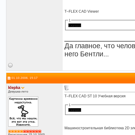
T–FLEX CAD Viewer
1
Скачать
______________
Да главное, что челов
него Бентли...
01.10.2006, 15:17
klepka
Девушка-лето
T–FLEX CAD ST 10 Учебная версия
1
Скачать
Машиностроительная библиотека 2D эл
Регистрация: 25.10.2005