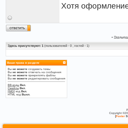
Хотя оформление
«
Предыдущ
Здесь присутствуют: 1
(пользователей - 0 , гостей - 1)
Ваши права в разделе
Вы
не можете
создавать темы
Вы
не можете
отвечать на сообщения
Вы
не можете
прикреплять файлы
Вы
не можете
редактировать сообщения
BB-коды
Вкл.
Смайлы
Вкл.
[IMG]
код
Вкл.
HTML код
Выкл.
P
Copyright ©2
[
Foxter
S