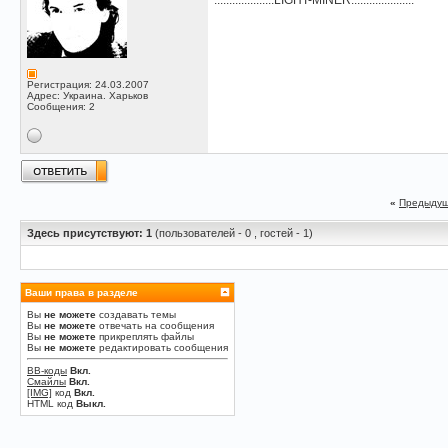
....................
LIGHT-MINER
.....................
Регистрация: 24.03.2007
Адрес: Украина. Харьков
Сообщения: 2
«
Предыдущ
Здесь присутствуют: 1
(пользователей - 0 , гостей - 1)
Ваши права в разделе
Вы
не можете
создавать темы
Вы
не можете
отвечать на сообщения
Вы
не можете
прикреплять файлы
Вы
не можете
редактировать сообщения
BB-коды
Вкл.
Смайлы
Вкл.
[IMG]
код
Вкл.
HTML код
Выкл.