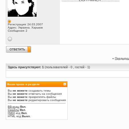
....................
LIGHT-MINER
.....................
Регистрация: 24.03.2007
Адрес: Украина. Харьков
Сообщения: 2
«
Предыдущ
Здесь присутствуют: 1
(пользователей - 0 , гостей - 1)
Ваши права в разделе
Вы
не можете
создавать темы
Вы
не можете
отвечать на сообщения
Вы
не можете
прикреплять файлы
Вы
не можете
редактировать сообщения
BB-коды
Вкл.
Смайлы
Вкл.
[IMG]
код
Вкл.
HTML код
Выкл.