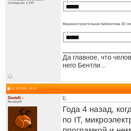
1
Сообщения: 2,355
Скачать
Машиностроительная библиотека 3D эл
1
Скачать
______________
Да главное, что челов
него Бентли...
01.10.2006, 16:13
DesteN
RendereR
Года 4 назад, ко
по IT, микроэлект
програмкой и нем