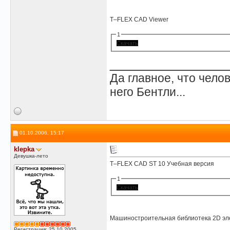
T–FLEX CAD Viewer
1
Скачать
______________
Да главное, что челов
него Бентли...
01.10.2006, 15:17
klepka
Девушка-лето
T–FLEX CAD ST 10 Учебная версия
1
Скачать
Машиностроительная библиотека 2D эл
Регистрация: 25.10.2005