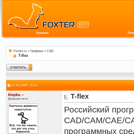
Правила
Пол
Foxter.ru
>
Графика
>
CAD
T-flex
01.10.2006, 15:11
klepka
T-flex
Девушка-лето
Российский прог
CAD/CAM/CAE/CA
программных сре