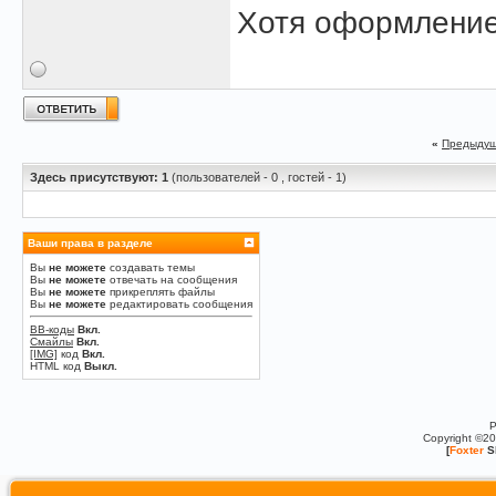
Хотя оформление
«
Предыдущ
Здесь присутствуют: 1
(пользователей - 0 , гостей - 1)
Ваши права в разделе
Вы
не можете
создавать темы
Вы
не можете
отвечать на сообщения
Вы
не можете
прикреплять файлы
Вы
не можете
редактировать сообщения
BB-коды
Вкл.
Смайлы
Вкл.
[IMG]
код
Вкл.
HTML код
Выкл.
P
Copyright ©2
[
Foxter
S