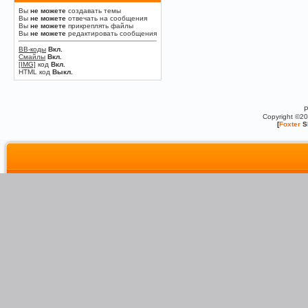
Вы
не можете
создавать темы
Вы
не можете
отвечать на сообщения
Вы
не можете
прикреплять файлы
Вы
не можете
редактировать сообщения
BB-коды
Вкл.
Смайлы
Вкл.
[IMG]
код
Вкл.
HTML код
Выкл.
P
Copyright ©2
[
Foxter
S