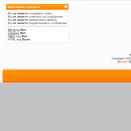
Ваши права в разделе
Вы
не можете
создавать темы
Вы
не можете
отвечать на сообщения
Вы
не можете
прикреплять файлы
Вы
не можете
редактировать сообщения
BB-коды
Вкл.
Смайлы
Вкл.
[IMG]
код
Вкл.
HTML код
Выкл.
P
Copyright ©2
[
Foxter
S