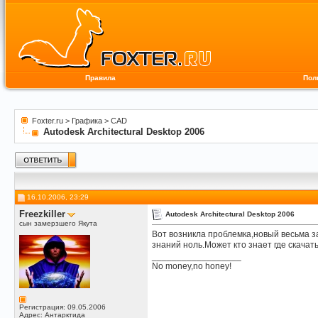
Правила
Пол
Foxter.ru
>
Графика
>
CAD
Autodesk Architectural Desktop 2006
16.10.2006, 23:29
Freezkiller
Autodesk Architectural Desktop 2006
сын замерзшего Якута
Вот возникла проблемка,новый весьма з
знаний ноль.Может кто знает где скачат
__________________
No money,no honey!
Регистрация: 09.05.2006
Адрес: Антарктида