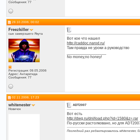
Сообщения: 77
28.10.2006, 00:02
Freezkiller
сын замерзшего Якута
Вот кое что нашел
http://caddoc.narod.ru/
Там правда не уроки а руководство
__________________
No money,no honey!
Регистрация: 09.05.2006
Адрес: Антарктида
Сообщения: 77
02.11.2006, 17:23
whitenester
ADT2007
Новичок
Вот есть
http://dwg.ru/dnl/load.php?id=1580&z=.rar
По-русски растолковано, но для ADT200
Последний раз редактировалось whitenester, 0