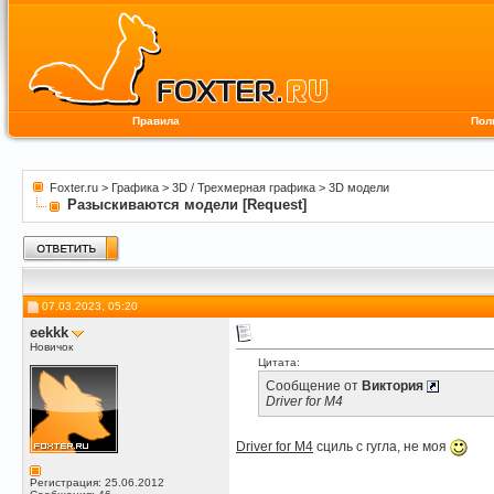
Правила
Пол
Foxter.ru
>
Графика
>
3D / Трехмерная графика
>
3D модели
Разыскиваются модели [Request]
07.03.2023, 05:20
eekkk
Новичок
Цитата:
Сообщение от
Виктория
Driver for M4
Driver for M4
сциль с гугла, не моя
Регистрация: 25.06.2012