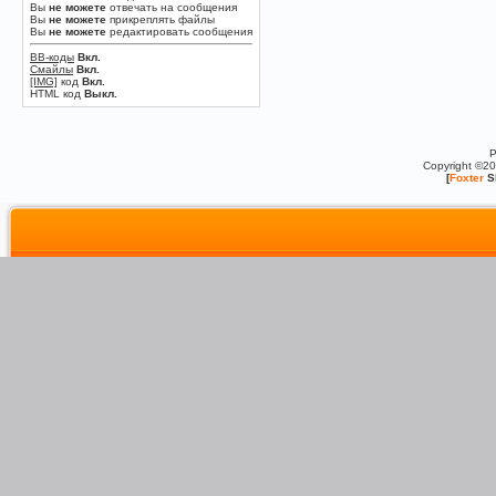
Вы
не можете
отвечать на сообщения
Вы
не можете
прикреплять файлы
Вы
не можете
редактировать сообщения
BB-коды
Вкл.
Смайлы
Вкл.
[IMG]
код
Вкл.
HTML код
Выкл.
P
Copyright ©2
[
Foxter
S