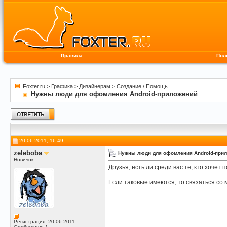
Правила
Пол
Foxter.ru
>
Графика
>
Дизайнерам
>
Создание / Помощь
Нужны люди для офомления Android-приложений
20.06.2011, 16:49
zeleboba
Нужны люди для офомления Android-при
Новичок
Друзья, есть ли среди вас те, кто хоч
Если таковые имеются, то связаться со
Регистрация: 20.06.2011