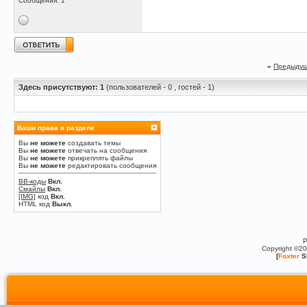
Сообщения: 1
«
Предыдущ
Здесь присутствуют: 1
(пользователей - 0 , гостей - 1)
Ваши права в разделе
Вы
не можете
создавать темы
Вы
не можете
отвечать на сообщения
Вы
не можете
прикреплять файлы
Вы
не можете
редактировать сообщения
BB-коды
Вкл.
Смайлы
Вкл.
[IMG]
код
Вкл.
HTML код
Выкл.
P
Copyright ©2
[
Foxter
S