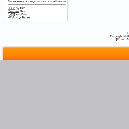
Вы
не можете
редактировать сообщения
BB-коды
Вкл.
Смайлы
Вкл.
[IMG]
код
Вкл.
HTML код
Выкл.
P
Copyright ©2
[
Foxter
S