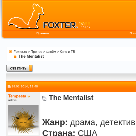
Правила
Пол
Foxter.ru
>
Прочее
>
Флейм
>
Кино и ТВ
The Mentalist
18.01.2014, 12:48
Tempesta
The Mentalist
admin
Жанр:
драма, детектив
Страна:
США