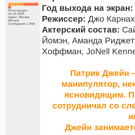
Год выхода на экран:
Регистрация:
25.10.2005
Режиссер:
Джо Карнах
Адрес: Москва,
Митино
Сообщения: 1,908
Актерский состав:
Сай
Йомэн, Аманда Риджетт
Хоффман, JoNell Kenn
Патрик Джейн 
манипулятор, не
ясновидящим. П
сотрудничал со сл
и
Джейн занимаетс