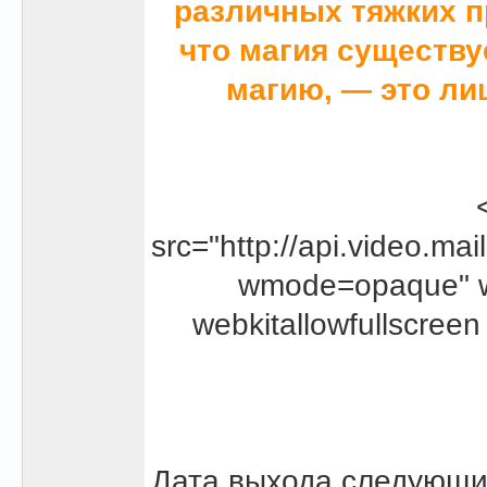
различных тяжких п
что магия существуе
магию, — это ли
src="http://api.video.mai
wmode=opaque" wi
webkitallowfullscreen
Дата выхода следующих