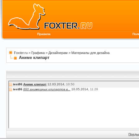
Правила
Пол
Foxter.ru
>
Графика
>
Дизайнерам
>
Материалы для дизайна
Аниме клипарт
test86
Аниме клипарт
12.03.2014,
10:50
test86
860 анимешных клипартов в...
10.05.2014,
11:28
Преды