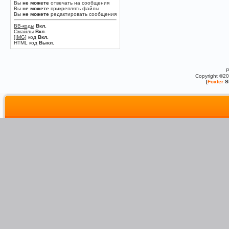
Вы
не можете
отвечать на сообщения
Вы
не можете
прикреплять файлы
Вы
не можете
редактировать сообщения
BB-коды
Вкл.
Смайлы
Вкл.
[IMG]
код
Вкл.
HTML код
Выкл.
P
Copyright ©2
[
Foxter
S