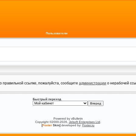
Пользователи
по правильной ссылке, пожалуйста, сообщите
администрации
о нерабочей ссы
Быстрый переход
Powered by vBulletin
Copyright ©2000-2026,
Jelsoft Enterprises Ltd
.
[
Foxter
Skin]
developed by:
Foxter.ru