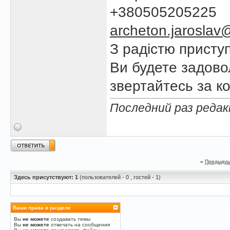
+380505205225
archeton.jarosla
З радістю присту
Ви будете задово
звертайтесь за к
Последний раз редакт
«
Предыдущ
Здесь присутствуют: 1
(пользователей - 0 , гостей - 1)
Ваши права в разделе
Вы
не можете
создавать темы
Вы
не можете
отвечать на сообщения