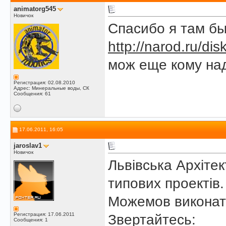
animatorg545
Новичок
Спасибо я там бы
http://narod.ru/di
мож еще кому над
Регистрация: 02.08.2010
Адрес: Минеральные воды, СК
Сообщения: 61
17.06.2011, 16:05
jaroslav1
Новичок
Львівська Архіте
типових проектів.
Можемов виконати
Регистрация: 17.06.2011
Звертайтесь:
Сообщения: 1