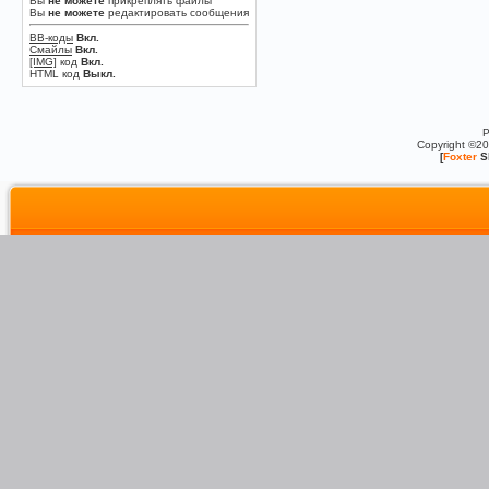
Вы
не можете
прикреплять файлы
Вы
не можете
редактировать сообщения
BB-коды
Вкл.
Смайлы
Вкл.
[IMG]
код
Вкл.
HTML код
Выкл.
P
Copyright ©2
[
Foxter
S