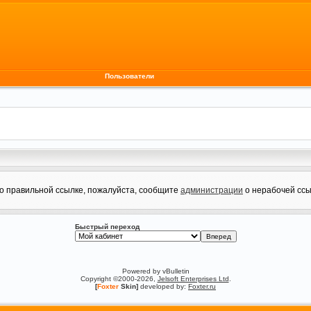
Пользователи
по правильной ссылке, пожалуйста, сообщите
администрации
о нерабочей ссы
Быстрый переход
Powered by vBulletin
Copyright ©2000-2026,
Jelsoft Enterprises Ltd
.
[
Foxter
Skin]
developed by:
Foxter.ru