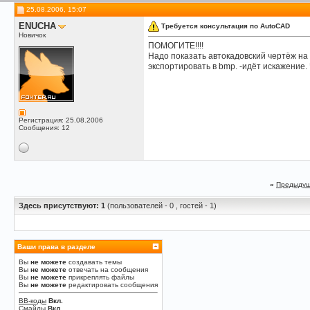
progra8Vla
Попробуйте експортировать в...
21.06.2007,
19:18
25.08.2006, 15:07
Rash
экспортируй в wmf поюзай так...
22.06.2007,
16:45
ENUCHA
Требуется консультация по AutoCAD
progra8Vla
попробуйте: DWGinfo. Еще одна...
23.06.2007,
21:43
Новичок
sashasakh
Коллеги, кто-нибудь в курсе,...
19.11.2007,
07:43
ПОМОГИТЕ!!!!
Prol
Надо нажать Вид-3D виды-Вид в...
19.11.2007,
10:15
Надо показать автокадовский чертёж на 
экспортировать в bmp. -идёт искажение.
sashasakh
Спасибо за ответ, речь...
20.11.2007,
02:38
Prol
Там еще надо было нажать...
20.11.2007,
13:35
Регистрация: 25.08.2006
Сообщения: 12
«
Предыдущ
Здесь присутствуют: 1
(пользователей - 0 , гостей - 1)
Ваши права в разделе
Вы
не можете
создавать темы
Вы
не можете
отвечать на сообщения
Вы
не можете
прикреплять файлы
Вы
не можете
редактировать сообщения
BB-коды
Вкл.
Смайлы
Вкл.