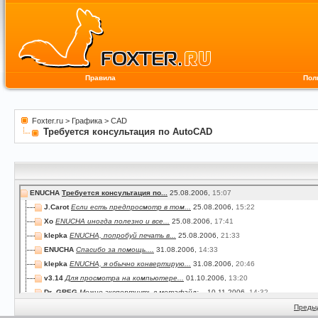
Правила
Пол
Foxter.ru
>
Графика
>
CAD
Требуется консультация по AutoCAD
ENUCHA
Требуется консультация по...
25.08.2006,
15:07
J.Carot
Если есть предпросмотр в том...
25.08.2006,
15:22
Xo
ENUCHA иногда полезно и все...
25.08.2006,
17:41
klepka
ENUCHA, попробуй печать в...
25.08.2006,
21:33
ENUCHA
Спасибо за помощь....
31.08.2006,
14:33
klepka
ENUCHA, я обычно конвертирую...
31.08.2006,
20:46
v3.14
Для просмотра на компьютере...
01.10.2006,
13:20
Dr_GREG
Можно экспортнуть в метафайл:...
10.11.2006,
14:32
MsNirvana
Экспорт в WMF действительно...
28.11.2006,
18:37
Преды