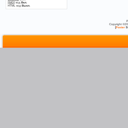
[IMG]
код
Вкл.
HTML код
Выкл.
P
Copyright ©2
[
Foxter
S