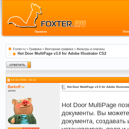
Правила
Пол
Foxter.ru
>
Графика
>
Векторная графика
>
Фильтры и плагины
Hot Door MultiPage v3.0 for Adobe Illustrator CS2
16.04.2006, 18:14
Barkoff
Hot Door MultiPage v3.0 for Adobe Illustrat
admin
Hot Door MultiPage поз
документы. Вы можете
документа, создавать 