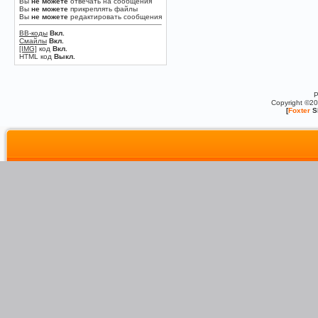
Вы
не можете
отвечать на сообщения
Вы
не можете
прикреплять файлы
Вы
не можете
редактировать сообщения
BB-коды
Вкл.
Смайлы
Вкл.
[IMG]
код
Вкл.
HTML код
Выкл.
P
Copyright ©2
[
Foxter
S