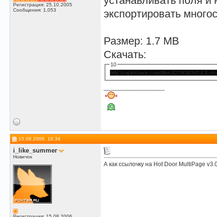
устанавливать поля и
Регистрация: 25.10.2005
Сообщения: 1,053
экспортировать много
Размер: 1.7 MB
Скачать:
10
http://rapidshare.com/files/42290405/GFX-Hot.
__________________
15.08.2006, 16:34
i_like_summer
Новичок
А как ссылочку на Hot Door MultiPage v3.
Регистрация: 15.08.2006