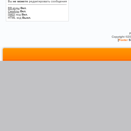
Вы
не можете
редактировать сообщения
BB-коды
Вкл.
Смайлы
Вкл.
[IMG]
код
Вкл.
HTML код
Выкл.
P
Copyright ©2
[
Foxter
S