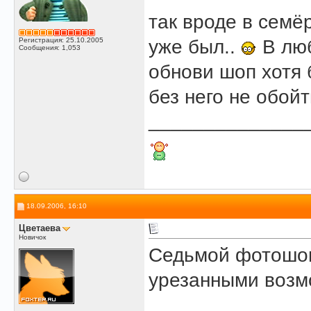
так вроде в семё
Регистрация: 25.10.2005
уже был..
В люб
Сообщения: 1,053
обнови шоп хотя 
без него не обой
______________
18.09.2006, 16:10
Цветаева
Новичок
Седьмой фотошоп
урезанными возм