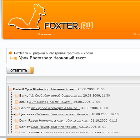
Правила
Пол
Foxter.ru
>
Графика
>
Растровая графика
>
Уроки
Урок Photoshop: Неоновый текст
Barkoff
Урок Photoshop: Неоновый текст
26.08.2006,
11:50
Barkoff
1. Создадим новый документ с...
26.08.2006,
11:50
azalio
В Photoshop 7.0 не нашел...
26.08.2006,
17:04
Barkoff
так вроде в семёрке в Стиле...
30.08.2006,
13:30
Цветаева
Седьмой фотошоп может быть в...
18.09.2006,
16:10
Dark_Raven
Неплохо, а кто подскажет как...
01.10.2006,
01:11
Barkoff
Dark_Raven, вот куча уроков...
02.10.2006,
07:30
SWEET@SWEET
попробовал все получилось...
04.02.2007,
17:00
Cj_Sonyck
Да получилось...Спасиб...
10.12.2007,
19:15