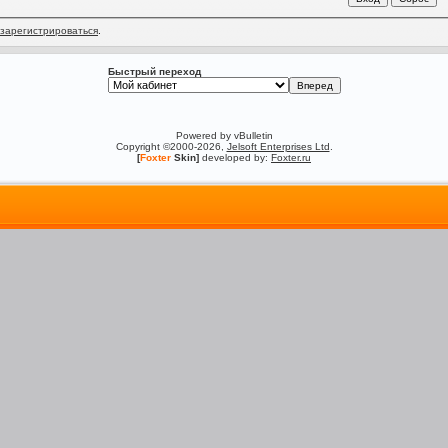
зарегистрироваться
.
Быстрый переход
Powered by vBulletin
Copyright ©2000-2026,
Jelsoft Enterprises Ltd
.
[
Foxter
Skin]
developed by:
Foxter.ru