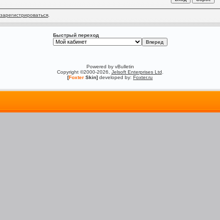
зарегистрироваться
.
Быстрый переход
Powered by vBulletin
Copyright ©2000-2026,
Jelsoft Enterprises Ltd
.
[
Foxter
Skin]
developed by:
Foxter.ru