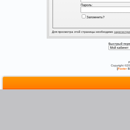
Пароль:
Запомнить?
Для просмотра этой страницы необходимо
зарегистри
Быстрый пере
P
Copyright ©2
[
Foxter
S