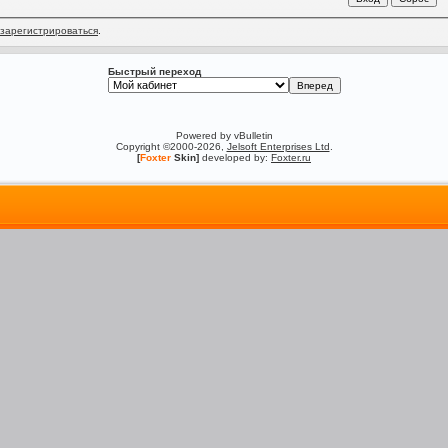
зарегистрироваться
.
Быстрый переход
Powered by vBulletin
Copyright ©2000-2026,
Jelsoft Enterprises Ltd
.
[
Foxter
Skin]
developed by:
Foxter.ru