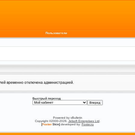
Пользователи
елей временно отключена администрацией.
Быстрый переход
Powered by vBulletin
Copyright ©2000-2026,
Jelsoft Enterprises Ltd
.
[
Foxter
Skin]
developed by:
Foxter.ru