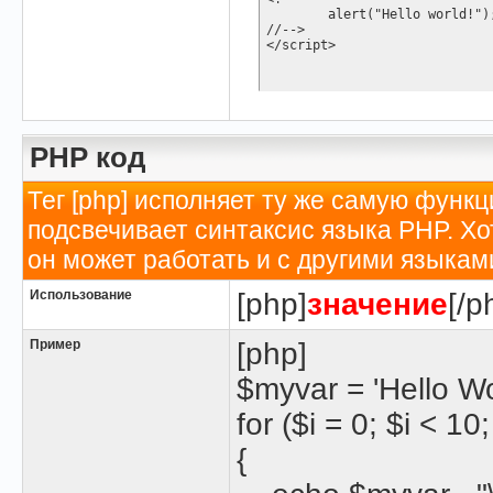
	alert("Hello world!");

//-->

</script>
PHP код
Тег [php] исполняет ту же самую функци
подсвечивает синтаксис языка PHP. Хо
он может работать и с другими языкам
Использование
[php]
значение
[/p
Пример
[php]
$myvar = 'Hello Wor
for ($
i = 0; $i < 10
{