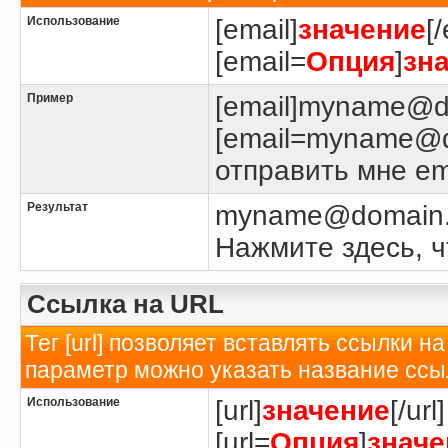
Использование
[email]
значение
[
[email=
Опция
]
зн
Пример
[email]myname@do
[email=myname@d
отправить мне ema
Результат
myname@domain
Нажмите здесь, ч
Ссылка на URL
Тег [url] позволяет вставлять ссылки
параметр можно указать название ссы
Использование
[url]
значение
[/url]
[url=
Опция
]
значе