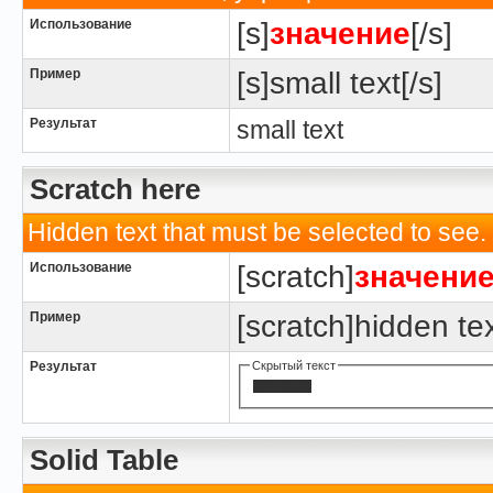
Использование
[s]
значение
[/s]
Пример
[s]small text[/s]
Результат
small text
Scratch here
Hidden text that must be selected to see.
Использование
[scratch]
значени
Пример
[scratch]hidden tex
Результат
Скрытый текст
hidden text
Solid Table