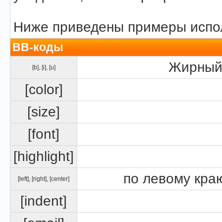
Ниже приведены примеры испол
BB-коды
Жирный 
[b]
,
[i]
,
[u]
[color]
[size]
[font]
[highlight]
по левому краю
[left]
,
[right]
,
[center]
[indent]