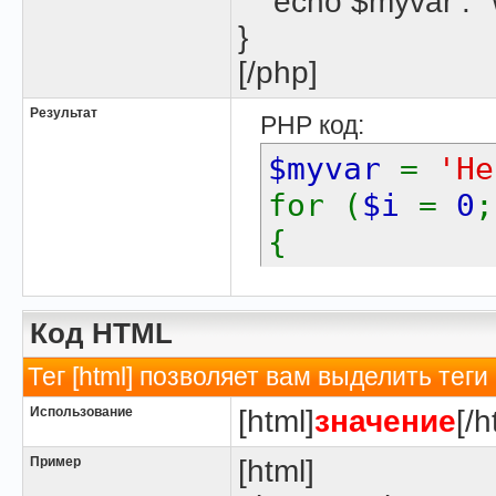
echo $myvar . "\
}
[/php]
Результат
PHP код:
$myvar
=
'He
for (
$i
=
0
{
echo
$m
}
Код HTML
Тег [html] позволяет вам выделить те
Использование
[html]
значение
[/h
Пример
[html]