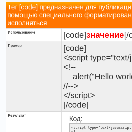
Тег [code] предназначен для публикац
помощью специального форматирования
исполняться.
Использование
[code]
значение
[/
Пример
[code]
<script type="text/
<!--
alert("Hello world
//-->
</script>
[/code]
Результат
Код:
<script type="text/javascript"
<!--
