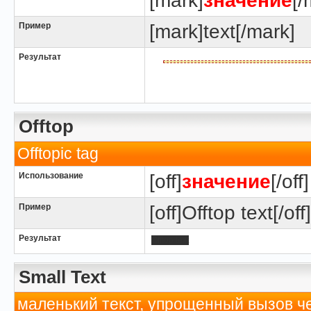
[mark]
значение
[/
Пример
[mark]text[/mark]
Результат
Offtop
Offtopic tag
Использование
[off]
значение
[/off]
Пример
[off]Offtop text[/off]
Результат
Offtop text
Small Text
маленький текст, упрощенный вызов че