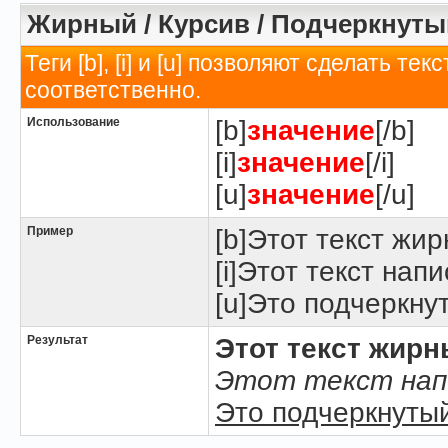
Жирный / Курсив / Подчеркнуты
Теги [b], [i] и [u] позволяют сделать 
соответственно.
Использование
[b]
значение
[/b]
[i]
значение
[/i]
[u]
значение
[/u]
Пример
[b]Этот текст жир
[i]Этот текст напи
[u]Это подчеркнут
Результат
Этот текст жир
Этот текст нап
Это подчеркнутый