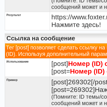
(Помните: ID темы/со
сообщений может и н
Результат
https://www.foxte
Нажмите здесь!
Ссылка на сообщение
Тег [post] позволяет сделать ссылку н
(ID). Используя дополнительный парам
Использование
[post]
Номер (ID)
[post=
Номер (ID)
Пример
[post]269302[/post
[post=269302]Наж
(Помните: ID темы/со
сообщений может и н