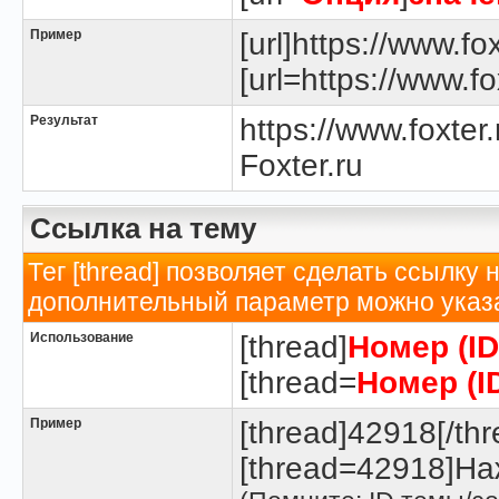
Пример
[url]https://www.fox
[url=https://www.fox
Результат
https://www.foxter.
Foxter.ru
Ссылка на тему
Тег [thread] позволяет сделать ссылку 
дополнительный параметр можно указа
Использование
[thread]
Номер (I
[thread=
Номер (I
Пример
[thread]42918[/thr
[thread=42918]Наж