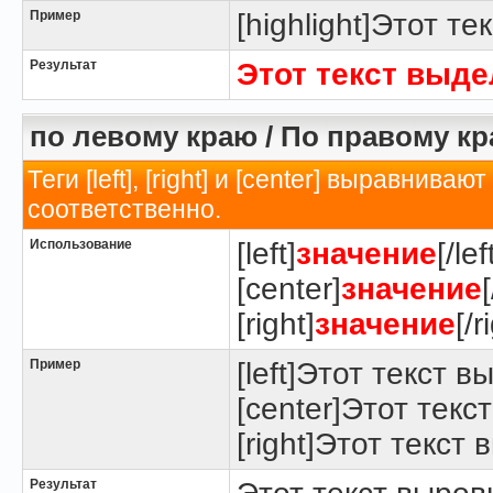
Пример
[highlight]Этот те
Результат
Этот текст выд
по левому краю / По правому кр
Теги [left], [right] и [center] выравнив
соответственно.
Использование
[left]
значение
[/lef
[center]
значение
[right]
значение
[/r
Пример
[left]Этот текст в
[center]Этот текс
[right]Этот текст
Результат