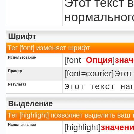
Этот текст 
нормальног
Шрифт
Тег [font] изменяет шрифт.
Использование
[font=
Опция
]
знач
Пример
[font=courier]Это
Результат
Этот текст на
Выделение
Тег [highlight] позволяет выделить ваш 
Использование
[highlight]
значен