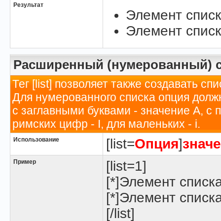
Результат
Элемент списк
Элемент списк
Расширенный (нумерованный) 
Тег [list] позволяет также создавать 
Для нумерованного списка опция долж
с заглавными буквами - значение A, с
римских цифр - I, для маленьких - i.
Использование
[list=
Опция
]
знач
Пример
[list=1]
[*]Элемент списк
[*]Элемент списк
[/list]