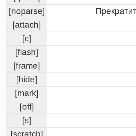
[noparse]
Прекратит
[attach]
[c]
[flash]
[frame]
[hide]
[mark]
[off]
[s]
[scratch]