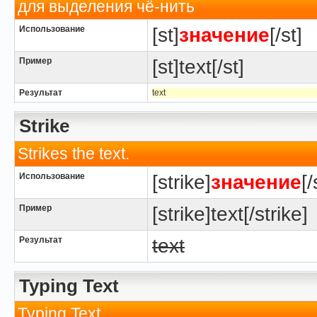
для выделения чё-нить
Использование
[st]
значение
[/st]
Пример
[st]text[/st]
Результат
text
Strike
Strikes the text.
Использование
[strike]
значение
[/
Пример
[strike]text[/strike]
Результат
text
Typing Text
Typing Text