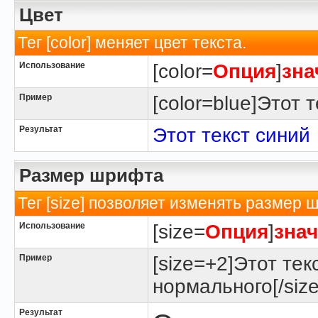
Цвет
Тег [color] меняет цвет текста.
Использование
[color=
Опция
]
зна
Пример
[color=blue]Этот т
Результат
Этот текст синий
Размер шрифта
Тег [size] позволяет изменять размер 
Использование
[size=
Опция
]
зна
Пример
[size=+2]Этот тек
нормального[/size
Результат