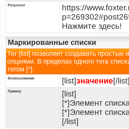
Результат
https://www.foxte
p=269302#post26
Нажмите здесь!
Маркированные списки
Тег [list] позволяет создавать просты
опциями. В пределах одного тега спис
тегом [*].
Использование
[list]
значение
[/list
Пример
[list]
[*]Элемент списк
[*]Элемент списк
[/list]