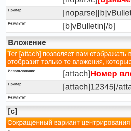
Пример
[noparse][b]vBullet
Результат
[b]vBulletin[/b]
Вложение
Тег [attach] позволяет вам отображать
отобразит только те вложения, котор
Использование
[attach]
Номер вл
Пример
[attach]12345[/att
Результат
[c]
Сокращенный вариант центрирования