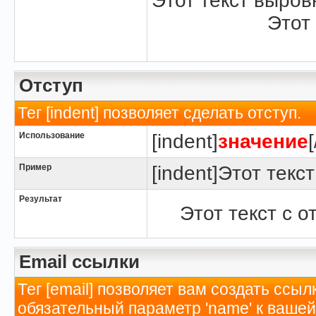
Этот текст выров
Этот
Отступ
Тег [indent] позволяет сделать отступ.
Использование
[indent]
значение
Пример
[indent]Этот текст
Результат
Этот текст с о
Email ссылки
Тег [email] позволяет вам создать ссы
обязательный параметр 'name' к вашей