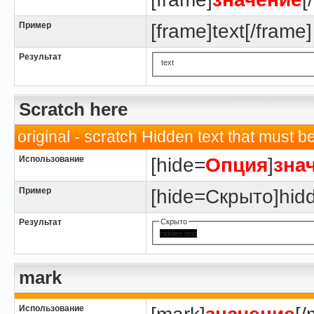
Пример
[frame]text[/frame]
Результат
text
Scratch here
original - scratch Hidden text that must be 
Использование
[hide=
Опция
]
зна
Пример
[hide=Скрыто]hidde
Результат
Скрыто
hidden text
mark
Использование