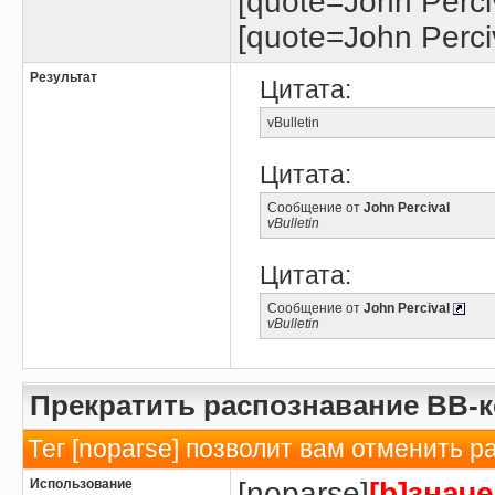
[quote=John Perciv
[quote=John Perciv
Результат
Цитата:
vBulletin
Цитата:
Сообщение от
John Percival
vBulletin
Цитата:
Сообщение от
John Percival
vBulletin
Прекратить распознавание BB-
Тег [noparse] позволит вам отменить р
Использование
[noparse]
[b]значе