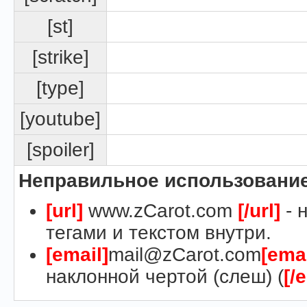
[st]
[strike]
[type]
[youtube]
[spoiler]
Неправильное использование
[url]
www.zCarot.com
[/url]
- 
тегами и текстом внутри.
[email]
mail@zCarot.com
[emai
наклонной чертой (слеш) (
[/