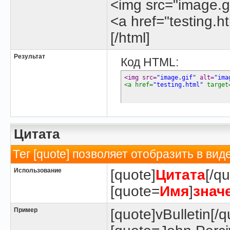
<img src="image.gi
<a href="testing.h
[/html]
Результат
Код HTML:
<img src=
"image.gif"
 alt=
"ima
<a href=
"testing.html"
 target
Цитата
Тег [quote] позволяет отобразить в вид
Использование
[quote]
Цитата
[/qu
[quote=
Имя
]
знач
Пример
[quote]vBulletin[/q