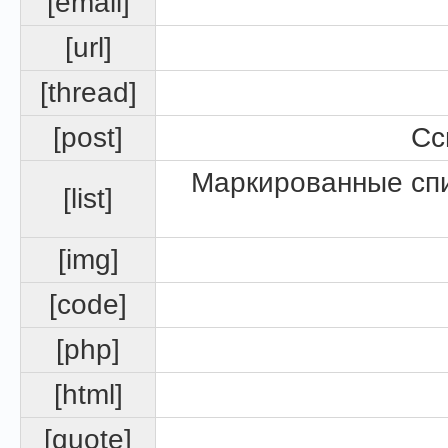
[email]
[url]
[thread]
[post]
Сс
Маркированные спи
[list]
[img]
[code]
[php]
[html]
[quote]