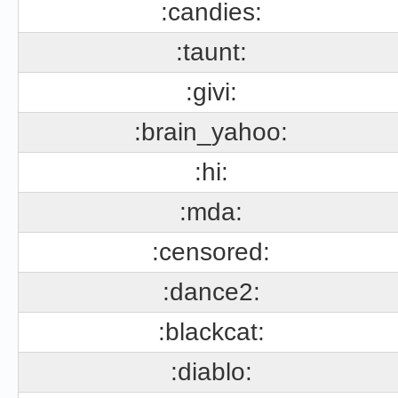
:candies:
:taunt:
:givi:
:brain_yahoo:
:hi:
:mda:
:censored:
:dance2:
:blackcat:
:diablo: