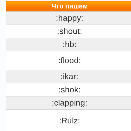
Что пишем
:happy:
:shout:
:hb:
:flood:
:ikar:
:shok:
:clapping:
:Rulz: