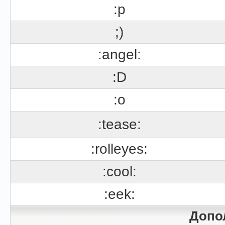
:p
;)
:angel:
:D
:o
:tease:
:rolleyes:
:cool:
:eek:
Допо