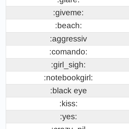
:giveme:
:beach:
:aggressiv
:comando:
:girl_sigh:
:notebookgirl:
:black eye
:kiss:
:yes: