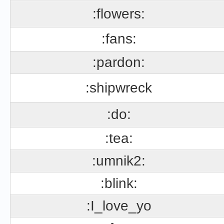
:flowers:
:fans:
:pardon:
:shipwreck
:do:
:tea:
:umnik2:
:blink:
:I_love_yo