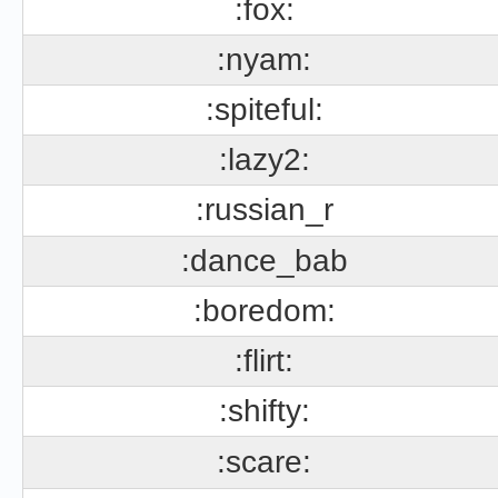
:fox:
:nyam:
:spiteful:
:lazy2:
:russian_r
:dance_bab
:boredom:
:flirt:
:shifty:
:scare: