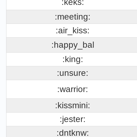
:keks:
:meeting:
:air_kiss:
:happy_bal
:king:
:unsure:
:warrior:
:kissmini:
:jester:
:dntknw: