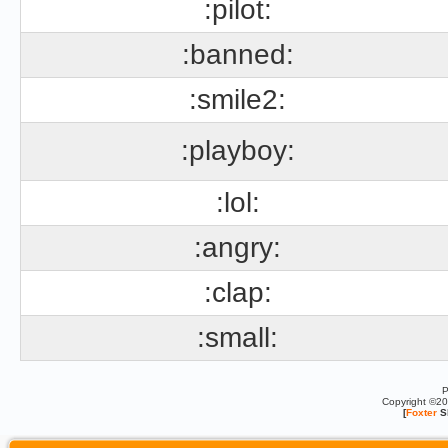
:pilot:
:banned:
:smile2:
:playboy:
:lol:
:angry:
:clap:
:small:
P
Copyright ©2
[
Foxter
S