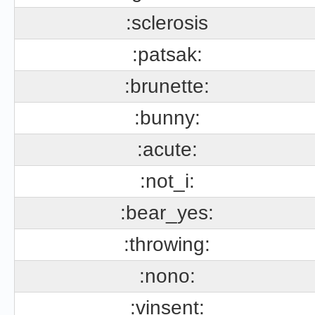
:sclerosis
:patsak:
:brunette:
:bunny:
:acute:
:not_i:
:bear_yes:
:throwing:
:nono:
:vinsent: