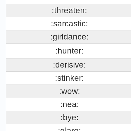
:threaten:
:sarcastic:
:girldance:
:hunter:
:derisive:
:stinker:
:wow:
:nea:
:bye:
:glare: