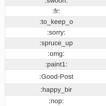
:swoon:
:fr:
:to_keep_o
:sorry:
:spruce_up
:omg:
:paint1:
:Good-Post
:happy_bir
:nop: