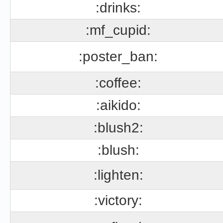
:drinks:
:mf_cupid:
:poster_ban:
:coffee:
:aikido:
:blush2:
:blush:
:lighten:
:victory: