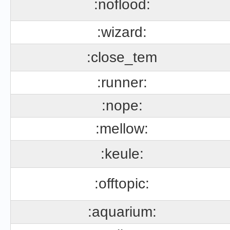
:noflood:
:wizard:
:close_tem
:runner:
:nope:
:mellow:
:keule:
:offtopic:
:aquarium: