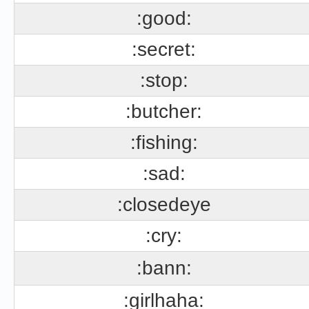
:good:
:secret:
:stop:
:butcher:
:fishing:
:sad:
:closedeye
:cry:
:bann:
:girlhaha: