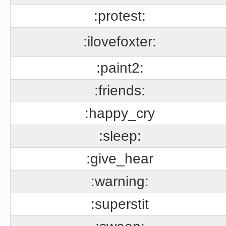
:protest:
:ilovefoxter:
:paint2:
:friends:
:happy_cry
:sleep:
:give_hear
:warning:
:superstit