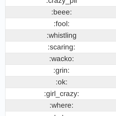
:crazy_pil
:beee:
:fool:
:whistling
:scaring:
:wacko:
:grin:
:ok:
:girl_crazy:
:where: