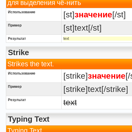
для выделения чё-нить
Использование
[st]
значение
[/st]
Пример
[st]text[/st]
Результат
text
Strike
Strikes the text.
Использование
[strike]
значение
[/
Пример
[strike]text[/strike]
Результат
text
Typing Text
Typing Text