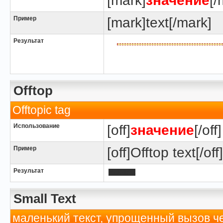
[mark]
значение
[/
Пример
[mark]text[/mark]
Результат
Offtop
Offtopic tag
Использование
[off]
значение
[/off]
Пример
[off]Offtop text[/off]
Результат
Offtop text
Small Text
маленький текст, упрощенный вызов че