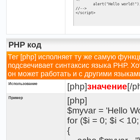
	alert("Hello world!");

//-->

</script>
PHP код
Тег [php] исполняет ту же самую функци
подсвечивает синтаксис языка PHP. Хо
он может работать и с другими языкам
Использование
[php]
значение
[/p
Пример
[php]
$myvar = 'Hello Wor
for ($
i = 0; $i < 10
{