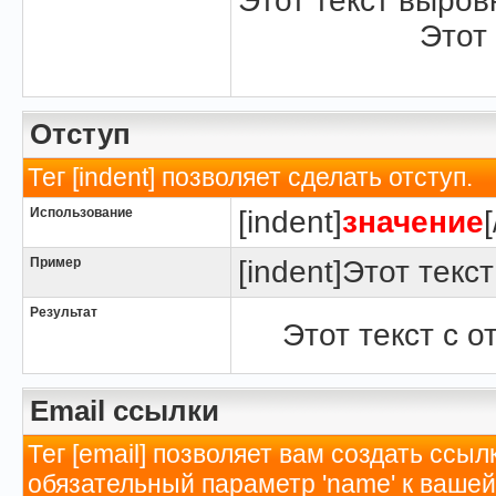
Этот текст выров
Этот
Отступ
Тег [indent] позволяет сделать отступ.
Использование
[indent]
значение
Пример
[indent]Этот текст
Результат
Этот текст с о
Email ссылки
Тег [email] позволяет вам создать ссы
обязательный параметр 'name' к вашей