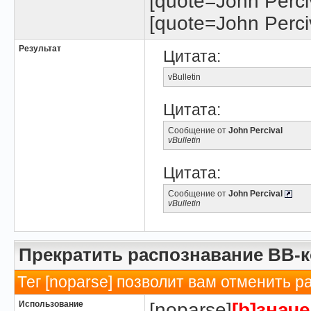
[quote=John Perciv
[quote=John Perciv
Результат
Цитата:
vBulletin
Цитата:
Сообщение от
John Percival
vBulletin
Цитата:
Сообщение от
John Percival
vBulletin
Прекратить распознавание BB-
Тег [noparse] позволит вам отменить р
Использование
[noparse]
[b]значе