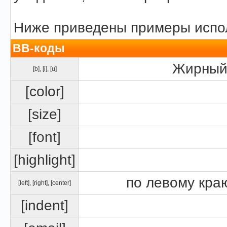
Ниже приведены примеры испол
BB-коды
Жирный 
[b]
,
[i]
,
[u]
[color]
[size]
[font]
[highlight]
по левому краю
[left]
,
[right]
,
[center]
[indent]