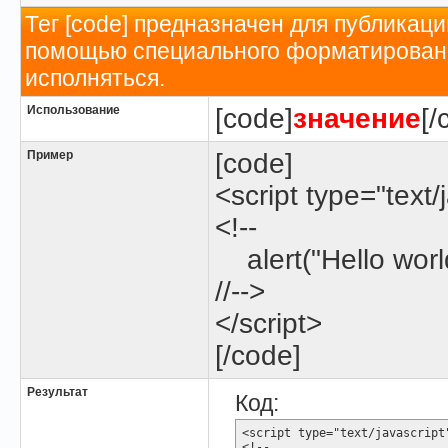
Тег [code] предназначен для публикац
помощью специального форматирования
исполняться.
Использование
[code]
значение
[/
Пример
[code]
<script type="text/
<!--
alert("Hello world
//-->
</script>
[/code]
Результат
Код:
<script type="text/javascript"
<!--
