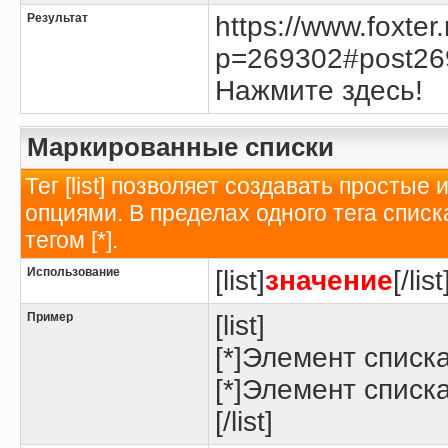
Результат
https://www.foxte
p=269302#post26
Нажмите здесь!
Маркированные списки
Тег [list] позволяет создавать просты
опциями. В пределах одного тега спис
тегом [*].
Использование
[list]
значение
[/list
Пример
[list]
[*]Элемент списк
[*]Элемент списк
[/list]