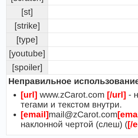
[st]
[strike]
[type]
[youtube]
[spoiler]
Неправильное использование
[url]
www.zCarot.com
[/url]
- 
тегами и текстом внутри.
[email]
mail@zCarot.com
[emai
наклонной чертой (слеш) (
[/