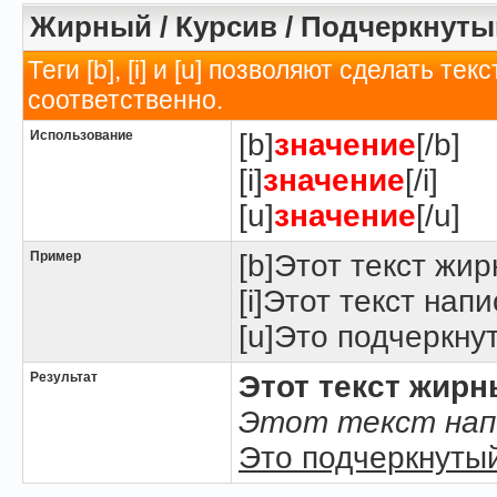
Жирный / Курсив / Подчеркнуты
Теги [b], [i] и [u] позволяют сделать 
соответственно.
Использование
[b]
значение
[/b]
[i]
значение
[/i]
[u]
значение
[/u]
Пример
[b]Этот текст жир
[i]Этот текст напи
[u]Это подчеркнут
Результат
Этот текст жир
Этот текст нап
Это подчеркнутый