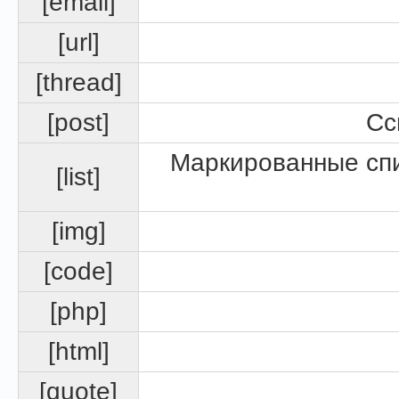
[email]
[url]
[thread]
[post]
Сс
Маркированные спи
[list]
[img]
[code]
[php]
[html]
[quote]