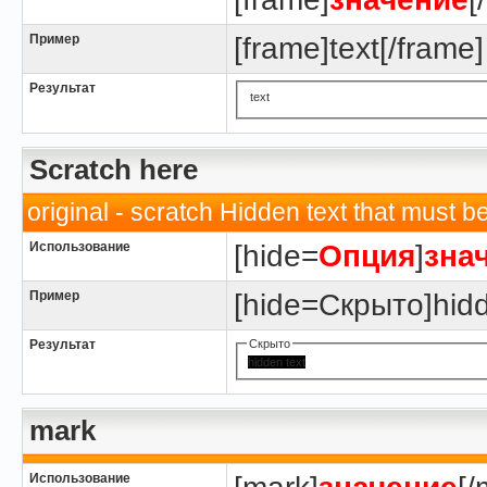
Пример
[frame]text[/frame]
Результат
text
Scratch here
original - scratch Hidden text that must be 
Использование
[hide=
Опция
]
зна
Пример
[hide=Скрыто]hidde
Результат
Скрыто
hidden text
mark
Использование