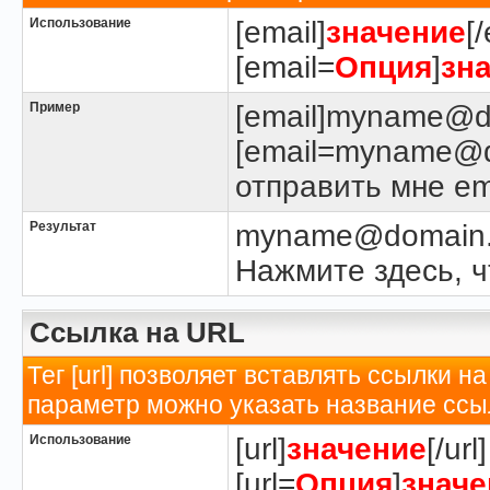
Использование
[email]
значение
[
[email=
Опция
]
зн
Пример
[email]myname@do
[email=myname@d
отправить мне ema
Результат
myname@domain
Нажмите здесь, ч
Ссылка на URL
Тег [url] позволяет вставлять ссылки
параметр можно указать название ссы
Использование
[url]
значение
[/url]
[url=
Опция
]
значе