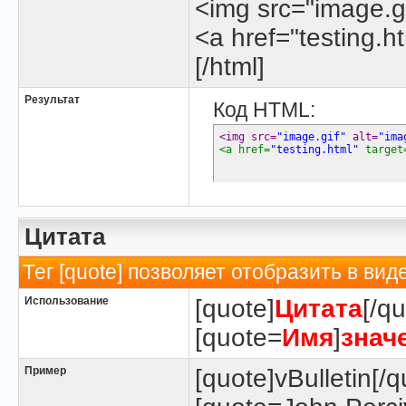
<img src="image.gi
<a href="testing.h
[/html]
Результат
Код HTML:
<img src=
"image.gif"
 alt=
"ima
<a href=
"testing.html"
 target
Цитата
Тег [quote] позволяет отобразить в вид
Использование
[quote]
Цитата
[/qu
[quote=
Имя
]
знач
Пример
[quote]vBulletin[/q