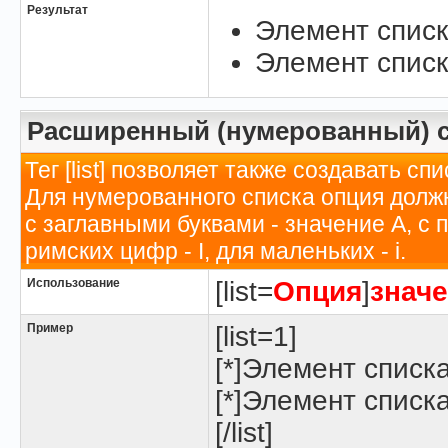
Результат
Элемент списк
Элемент списк
Расширенный (нумерованный) 
Тег [list] позволяет также создавать 
Для нумерованного списка опция долж
с заглавными буквами - значение A, с
римских цифр - I, для маленьких - i.
Использование
[list=
Опция
]
знач
Пример
[list=1]
[*]Элемент списк
[*]Элемент списк
[/list]