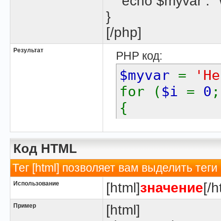
echo $myvar . "\
}
[/php]
Результат
PHP код:
$myvar
=
'He
for (
$i
=
0
{
echo
$m
}
Код HTML
Тег [html] позволяет вам выделить те
Использование
[html]
значение
[/h
Пример
[html]