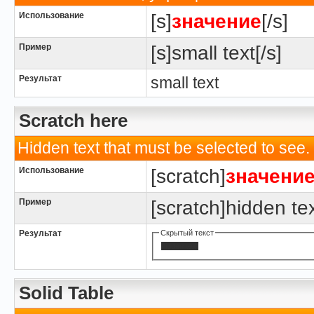
Использование
[s]
значение
[/s]
Пример
[s]small text[/s]
Результат
small text
Scratch here
Hidden text that must be selected to see.
Использование
[scratch]
значени
Пример
[scratch]hidden tex
Результат
Скрытый текст
hidden text
Solid Table