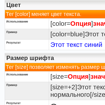
Цвет
Тег [color] меняет цвет текста.
Использование
[color=
Опция
]
зна
Пример
[color=blue]Этот т
Результат
Этот текст синий
Размер шрифта
Тег [size] позволяет изменять размер 
Использование
[size=
Опция
]
зна
Пример
[size=+2]Этот тек
нормального[/size
Результат