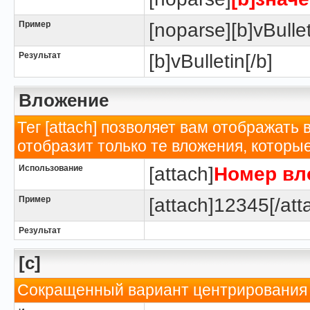
Пример
[noparse][b]vBullet
Результат
[b]vBulletin[/b]
Вложение
Тег [attach] позволяет вам отображать
отобразит только те вложения, котор
Использование
[attach]
Номер вл
Пример
[attach]12345[/att
Результат
[c]
Сокращенный вариант центрирования