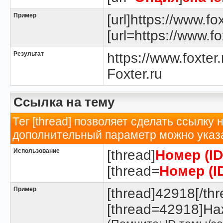
Пример
[url]https://www.fox
[url=https://www.fox
Результат
https://www.foxter.
Foxter.ru
Ссылка на тему
Тег [thread] позволяет сделать ссылку 
дополнительный параметр можно указа
Использование
[thread]
Номер (I
[thread=
Номер (I
Пример
[thread]42918[/thr
[thread=42918]Наж