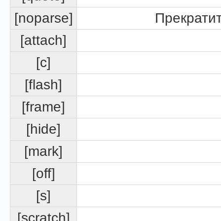
[noparse]
Прекратит
[attach]
[c]
[flash]
[frame]
[hide]
[mark]
[off]
[s]
[scratch]