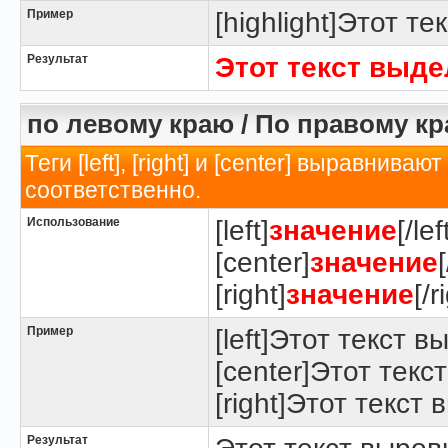
Пример
[highlight]Этот те
Результат
Этот текст выд
по левому краю / По правому кр
Теги [left], [right] и [center] выравнив
соответственно.
Использование
[left]
значение
[/lef
[center]
значение
[right]
значение
[/r
Пример
[left]Этот текст в
[center]Этот текс
[right]Этот текст
Результат