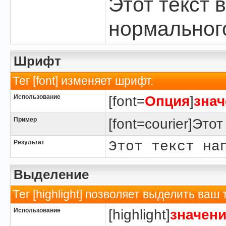
Этот текст 
нормальног
Шрифт
Тег [font] изменяет шрифт.
Использование
[font=
Опция
]
знач
Пример
[font=courier]Это
Результат
Этот текст на
Выделение
Тег [highlight] позволяет выделить ваш 
Использование
[highlight]
значен