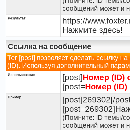
(Помните: ID темы/со
сообщений может и н
Результат
https://www.foxte
Нажмите здесь!
Ссылка на сообщение
Тег [post] позволяет сделать ссылку н
(ID). Используя дополнительный парам
Использование
[post]
Номер (ID)
[post=
Номер (ID)
Пример
[post]269302[/post
[post=269302]Наж
(Помните: ID темы/со
сообщений может и н