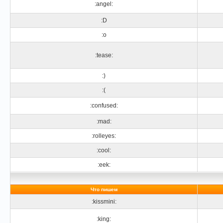
:angel:
:D
:o
:tease:
:)
:(
:confused:
:mad:
:rolleyes:
:cool:
:eek:
Что пишем
:kissmini:
:king: