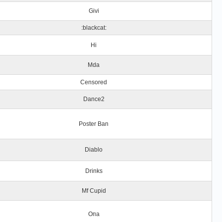
Givi
:blackcat:
Hi
Mda
Censored
Dance2
Poster Ban
Diablo
Drinks
Mf Cupid
Опа