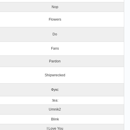
Nop
Flowers
Do
Fans
Pardon
Shipwrecked
Фукс
:tea:
Umnik2
Blink
I Love You