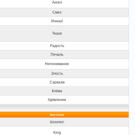
Ангел
Смех
Иннах!
Tease
Радость
Печаль
Непонимание
Злость
Сарказм
Клёва
Удивление
Значение
:kissmini:
King