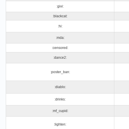
:givi:
:blackcat:
:hi:
:mda:
:censored:
:dance2:
:poster_ban:
:diablo:
:drinks:
:mf_cupid:
:lighten: