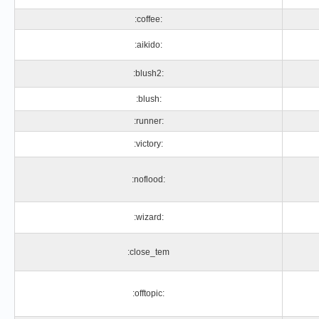
:coffee:
:aikido:
:blush2:
:blush:
:runner:
:victory:
:noflood:
:wizard:
:close_tem
:offtopic: