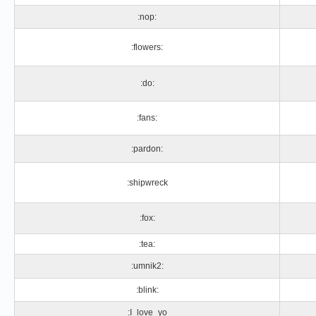
:nop:
:flowers:
:do:
:fans:
:pardon:
:shipwreck
:fox:
:tea:
:umnik2:
:blink:
:I_love_yo