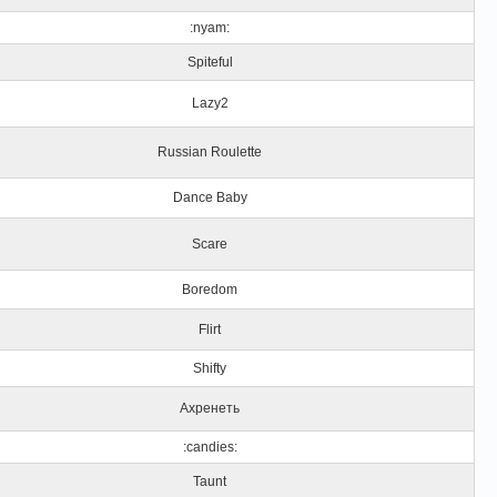
:nyam:
Spiteful
Lazy2
Russian Roulette
Dance Baby
Scare
Boredom
Flirt
Shifty
Ахренеть
:candies:
Taunt