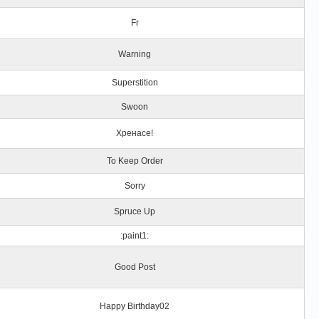
Fr
Warning
Superstition
Swoon
Хренасе!
To Keep Order
Sorry
Spruce Up
:paint1:
Good Post
Happy Birthday02