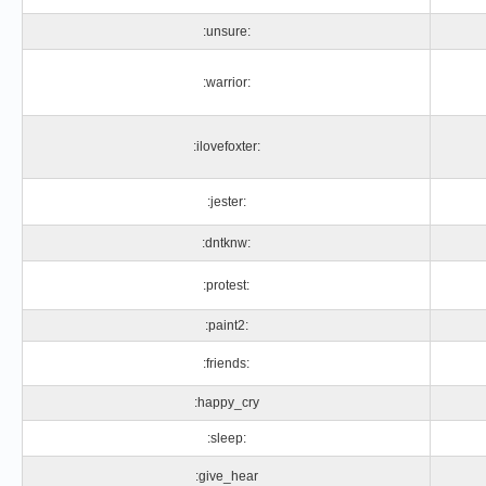
:unsure:
:warrior:
:ilovefoxter:
:jester:
:dntknw:
:protest:
:paint2:
:friends:
:happy_cry
:sleep:
:give_hear