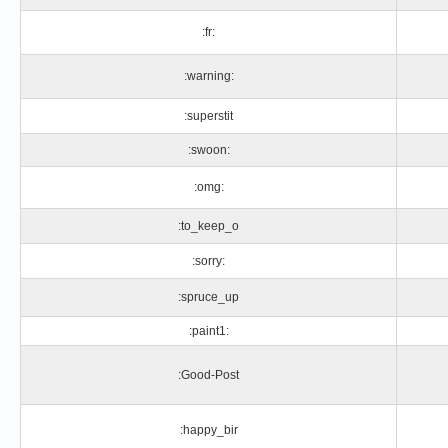
:fr:
:warning:
:superstit
:swoon:
:omg:
:to_keep_o
:sorry:
:spruce_up
:paint1:
:Good-Post
:happy_bir