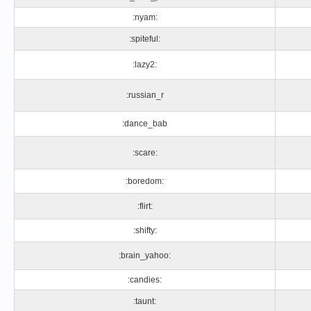
:nyam:
:spiteful:
:lazy2:
:russian_r
:dance_bab
:scare:
:boredom:
:flirt:
:shifty:
:brain_yahoo:
:candies:
:taunt: