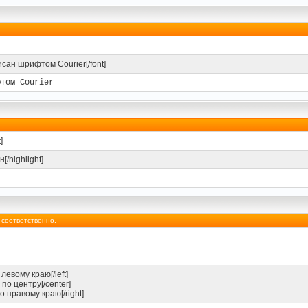
исан шрифтом Courier[/font]
фтом Courier
]
[/highlight]
у соответственно.
левому краю[/left]
 по центру[/center]
о правому краю[/right]