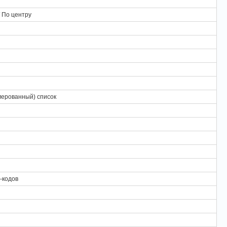
/ По центру
мерованный) список
-кодов