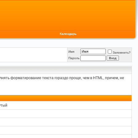
Календарь
Имя
Запомнить?
Пароль
лнять форматирование текста гораздо проще, чем в HTML, причем, не
утый