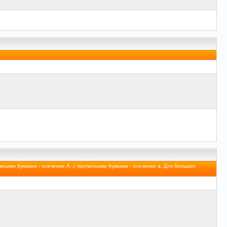
авными буквами - значение A, с прописными буквами - значение а. Для больших