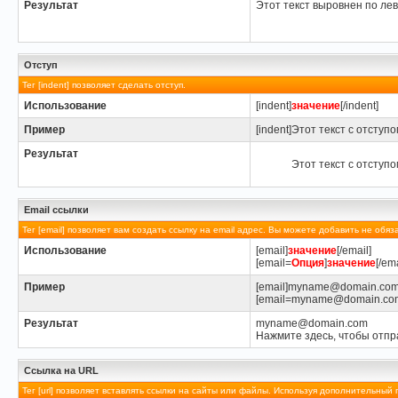
Результат
Этот текст выровнен по ле
Отступ
Тег [indent] позволяет сделать отступ.
Использование
[indent]
значение
[/indent]
Пример
[indent]Этот текст с отступом
Результат
Этот текст с отступо
Email ссылки
Тег [email] позволяет вам создать ссылку на email адрес. Вы можете добавить не обя
Использование
[email]
значение
[/email]
[email=
Опция
]
значение
[/ema
Пример
[email]myname@domain.com[
[email=myname@domain.com]
Результат
myname@domain.com
Нажмите здесь, чтобы отпр
Ссылка на URL
Тег [url] позволяет вставлять ссылки на сайты или файлы. Используя дополнительный