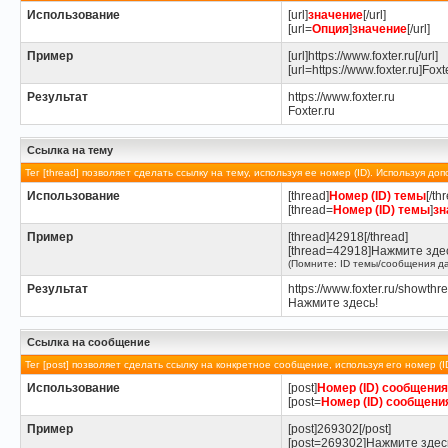
Использование
[url]
значение
[/url]
[url=
Опция
]
значение
[/url]
Пример
[url]https://www.foxter.ru[/url]
[url=https://www.foxter.ru]Foxte
Результат
https://www.foxter.ru
Foxter.ru
Ссылка на тему
Тег [thread] позволяет сделать ссылку на тему, используя ее номер (ID). Используя 
Использование
[thread]
Номер (ID) темы
[/th
[thread=
Номер (ID) темы
]
зн
Пример
[thread]42918[/thread]
[thread=42918]Нажмите здесь
(Помните: ID темы/сообщения да
Результат
https://www.foxter.ru/showth
Нажмите здесь!
Ссылка на сообщение
Тег [post] позволяет сделать ссылку на конкретное сообщение, используя его номер 
Использование
[post]
Номер (ID) сообщения
[post=
Номер (ID) сообщени
Пример
[post]269302[/post]
[post=269302]Нажмите здесь!