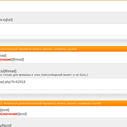
r.ru[/url]
дополнительный параметр можно указать название ссылки.
read]
ачение
[/thread]
![/thread]
н только для примера и этих тем/сообщений может и не быть.)
read.php?t=42918
(ID). Используя дополнительный параметр можно указать название ссылки.
[/post]
я
]
значение
[/post]
[/post]