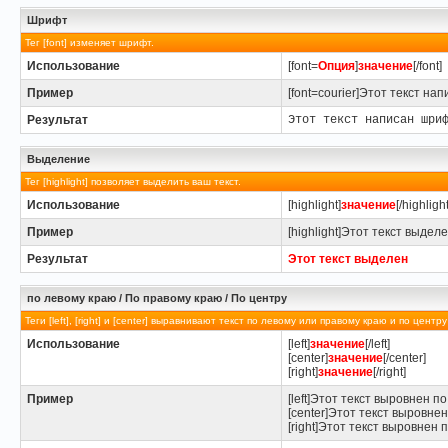
Шрифт
Тег [font] изменяет шрифт.
Использование
[font=
Опция
]
значение
[/font]
Пример
[font=courier]Этот текст нап
Результат
Этот текст написан шри
Выделение
Тег [highlight] позволяет выделить ваш текст.
Использование
[highlight]
значение
[/highlight
Пример
[highlight]Этот текст выделен
Результат
Этот текст выделен
по левому краю / По правому краю / По центру
Теги [left], [right] и [center] выравнивают текст по левому или правому краю и по центр
Использование
[left]
значение
[/left]
[center]
значение
[/center]
[right]
значение
[/right]
Пример
[left]Этот текст выровнен по 
[center]Этот текст выровнен
[right]Этот текст выровнен п