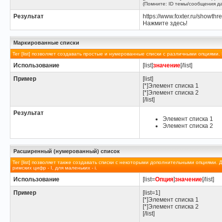
(Помните: ID темы/сообщения да
Результат
https://www.foxter.ru/show
Нажмите здесь!
Маркированные списки
Тег [list] позволяет создавать простые и нумерованные списки с различными опциями.
Использование
[list]
значение
[/list]
Пример
[list]
[*]Элемент списка 1
[*]Элемент списка 2
[/list]
Результат
Элемент списка 1
Элемент списка 2
Расширенный (нумерованный) список
Тег [list] позволяет также создавать списки с некоторыми дополнительными опциями.
римских цифр - I, для маленьких - i.
Использование
[list=
Опция
]
значение
[/list]
Пример
[list=1]
[*]Элемент списка 1
[*]Элемент списка 2
[/list]