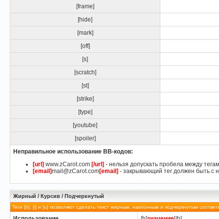
[frame]
[hide]
[mark]
[off]
[s]
[scratch]
[st]
[strike]
[type]
[youtube]
[spoiler]
Неправильное использование BB-кодов:
[url]
www.zCarot.com
[/url]
- нельзя допускать пробела между тегам
[email]
mail@zCarot.com
[email]
- закрывающий тег должен быть с н
Жирный / Курсив / Подчеркнутый
Теги [b], [i] и [u] позволяют сделать текст жирным, наклонным и подчеркнутым соответ
Использование
[b]
значение
[/b]