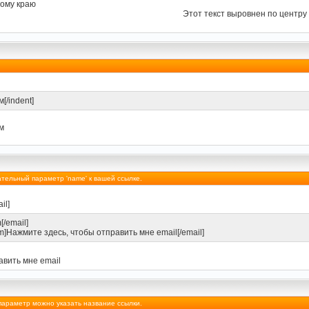
вому краю
Этот текст выровнен по центру
[/indent]
м
зательный параметр 'name' к вашей ссылке.
il]
/email]
Нажмите здесь, чтобы отправить мне email[/email]
авить мне email
 параметр можно указать название ссылки.