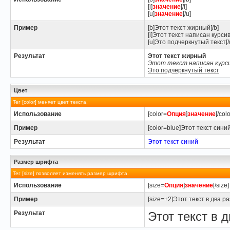
[i]
значение
[/i]
[u]
значение
[/u]
Пример
[b]Этот текст жирный[/b]
[i]Этот текст написан курсив
[u]Это подчеркнутый текст[/
Результат
Этот текст жирный
Этот текст написан курс
Это подчеркнутый текст
Цвет
Тег [color] меняет цвет текста.
Использование
[color=
Опция
]
значение
[/colo
Пример
[color=blue]Этот текст синий[
Результат
Этот текст синий
Размер шрифта
Тег [size] позволяет изменять размер шрифта.
Использование
[size=
Опция
]
значение
[/size]
Пример
[size=+2]Этот текст в два р
Результат
Этот текст в 