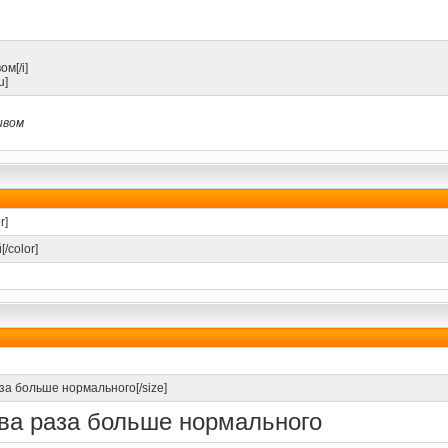
ом[/i]
u]
ивом
r]
/color]
аза больше нормального[/size]
два раза больше нормального