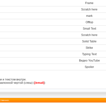
Frame
Scratch here
mark
Offtop
Small Text
Scratch here
Solid Table
Strike
Typing Text
Видео YouTube
Spoiler
и и текстом внутри.
аклонной чертой (слеш) (
[/email]
)
ственно.