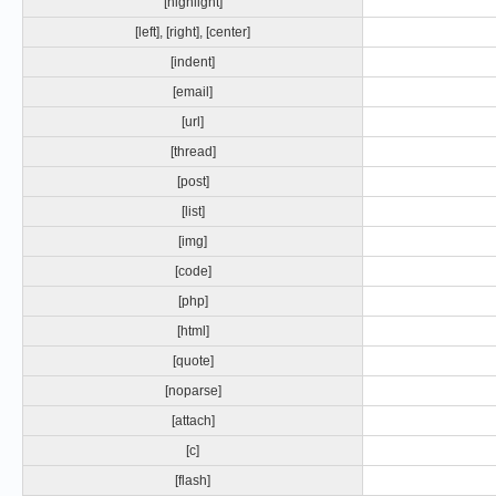
[highlight]
[left]
,
[right]
,
[center]
[indent]
[email]
[url]
[thread]
[post]
[list]
[img]
[code]
[php]
[html]
[quote]
[noparse]
[attach]
[c]
[flash]