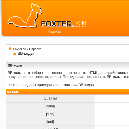
Правила
Foxter.ru
>
Справка
BB-коды
BB-коды
BB-коды - это набор тегов, основанных на языке HTML, и разработанны
нарушая целостность страницы. Прежде чем использовать BB-коды в со
Ниже приведены примеры использования BB-кодов.
BB-коды
[b]
,
[i]
,
[u]
[color]
[size]
[font]