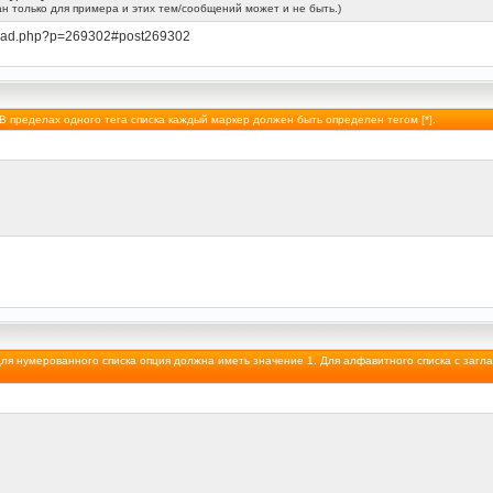
н только для примера и этих тем/сообщений может и не быть.)
thread.php?p=269302#post269302
 В пределах одного тега списка каждый маркер должен быть определен тегом [*].
 Для нумерованного списка опция должна иметь значение 1. Для алфавитного списка с загл