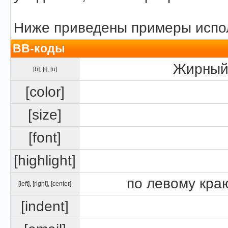
Ниже приведены примеры испол
BB-коды
Жирный 
[b]
,
[i]
,
[u]
[color]
[size]
[font]
[highlight]
по левому краю
[left]
,
[right]
,
[center]
[indent]