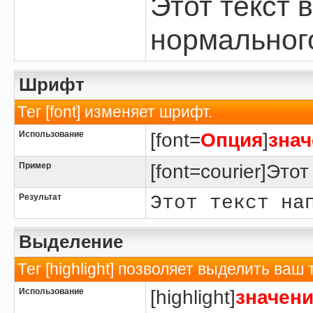
Этот текст 
нормальног
Шрифт
Тег [font] изменяет шрифт.
Использование
[font=
Опция
]
знач
Пример
[font=courier]Это
Результат
Этот текст на
Выделение
Тег [highlight] позволяет выделить ваш 
Использование
[highlight]
значен