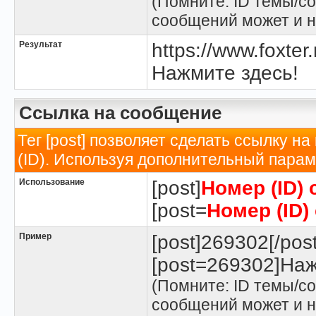
(Помните: ID темы/со
сообщений может и н
Результат
https://www.foxte
Нажмите здесь!
Ссылка на сообщение
Тег [post] позволяет сделать ссылку н
(ID). Используя дополнительный парам
Использование
[post]
Номер (ID)
[post=
Номер (ID)
Пример
[post]269302[/post
[post=269302]Наж
(Помните: ID темы/со
сообщений может и н