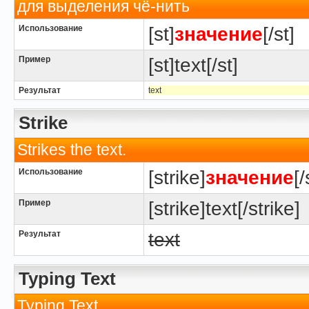
для выделения чё-нить
Использование
[st]
значение
[/st]
Пример
[st]text[/st]
Результат
text
Strike
Strikes the text.
Использование
[strike]
значение
[/
Пример
[strike]text[/strike]
Результат
text
Typing Text
Typing Text