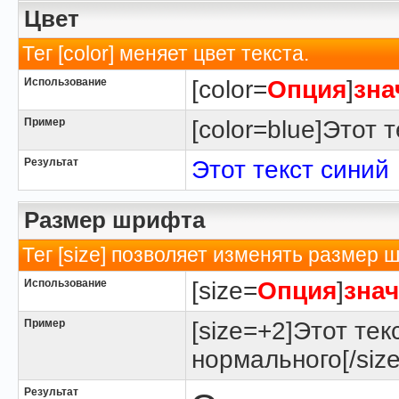
Цвет
Тег [color] меняет цвет текста.
Использование
[color=
Опция
]
зна
Пример
[color=blue]Этот т
Результат
Этот текст синий
Размер шрифта
Тег [size] позволяет изменять размер 
Использование
[size=
Опция
]
зна
Пример
[size=+2]Этот тек
нормального[/size
Результат