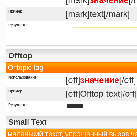
[mark]
значение
[/
Пример
[mark]text[/mark]
Результат
Offtop
Offtopic tag
Использование
[off]
значение
[/off]
Пример
[off]Offtop text[/off]
Результат
Offtop text
Small Text
маленький текст, упрощенный вызов че