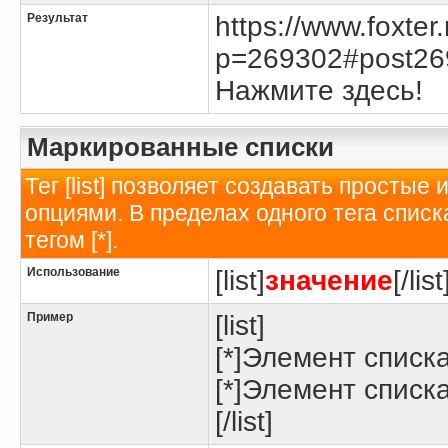
Результат
https://www.foxte
p=269302#post26
Нажмите здесь!
Маркированные списки
Тег [list] позволяет создавать просты
опциями. В пределах одного тега спис
тегом [*].
Использование
[list]
значение
[/list
Пример
[list]
[*]Элемент списк
[*]Элемент списк
[/list]