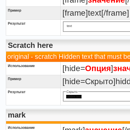
Пример
[frame]text[/frame]
Результат
text
Scratch here
original - scratch Hidden text that must be 
Использование
[hide=
Опция
]
зна
Пример
[hide=Скрыто]hidde
Результат
Скрыто
hidden text
mark
Использование