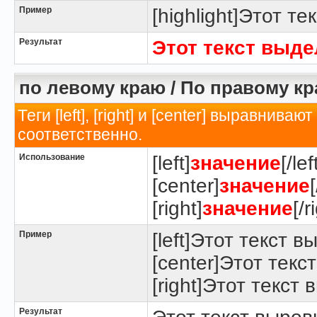
Пример
[highlight]Этот те
Результат
Этот текст выд
по левому краю / По правому кр
Теги [left], [right] и [center] выравнив
соответственно.
Использование
[left]
значение
[/lef
[center]
значение
[right]
значение
[/r
Пример
[left]Этот текст в
[center]Этот текс
[right]Этот текст
Результат