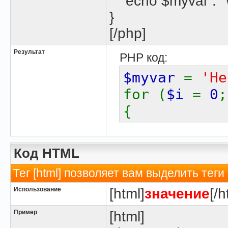
echo $myvar . "\
}
[/php]
Результат
PHP код:
$myvar
=
'He
for (
$i
=
0
{
echo
$m
}
Код HTML
Тег [html] позволяет вам выделить те
Использование
[html]
значение
[/h
Пример
[html]