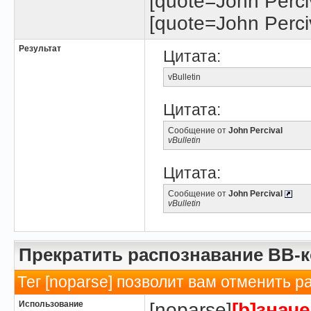
[quote=John Perciv
[quote=John Perciv
Результат
Цитата:
vBulletin
Цитата:
Сообщение от
John Percival
vBulletin
Цитата:
Сообщение от
John Percival
vBulletin
Прекратить распознавание BB-
Тег [noparse] позволит вам отменить р
Использование
[noparse]
[b]значе