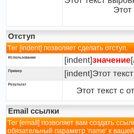
Этот текст выров
Этот
Отступ
Тег [indent] позволяет сделать отступ.
Использование
[indent]
значение
Пример
[indent]Этот текст
Результат
Этот текст с о
Email ссылки
Тег [email] позволяет вам создать ссы
обязательный параметр 'name' к вашей