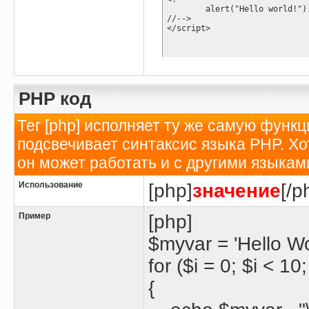
	alert("Hello world!");

//-->

</script>
PHP код
Тег [php] исполняет ту же самую функци
подсвечивает синтаксис языка PHP. Хо
он может работать и с другими языкам
Использование
[php]
значение
[/p
Пример
[php]
$myvar = 'Hello Wor
for ($
i = 0; $i < 10
{