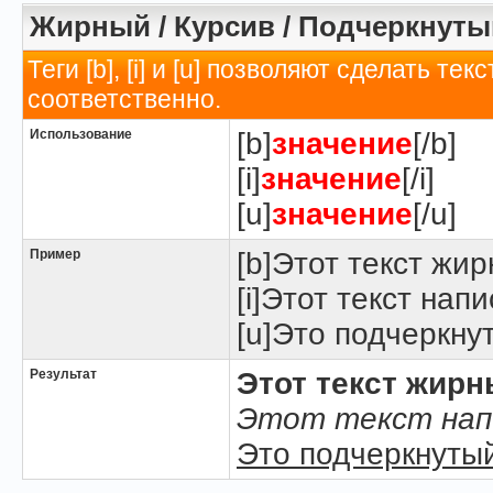
Жирный / Курсив / Подчеркнуты
Теги [b], [i] и [u] позволяют сделать 
соответственно.
Использование
[b]
значение
[/b]
[i]
значение
[/i]
[u]
значение
[/u]
Пример
[b]Этот текст жир
[i]Этот текст напи
[u]Это подчеркнут
Результат
Этот текст жир
Этот текст нап
Это подчеркнутый