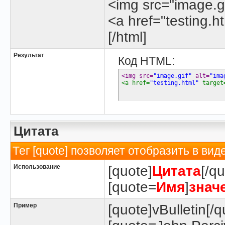
<img src="image.gi
<a href="testing.h
[/html]
Результат
Код HTML:
<img src=
"image.gif"
 alt=
"ima
<a href=
"testing.html"
 target
Цитата
Тег [quote] позволяет отобразить в вид
Использование
[quote]
Цитата
[/qu
[quote=
Имя
]
знач
Пример
[quote]vBulletin[/q