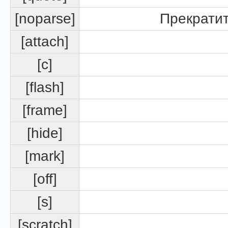
[noparse]
Прекратит
[attach]
[c]
[flash]
[frame]
[hide]
[mark]
[off]
[s]
[scratch]