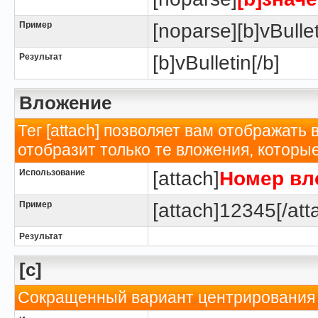
Пример
[noparse][b]vBullet
Результат
[b]vBulletin[/b]
Вложение
Тег [attach] позволяет вам отображать
отобразит только те вложения, котор
Использование
[attach]
Номер вл
Пример
[attach]12345[/att
Результат
[c]
Сокращенный вариант центрирования