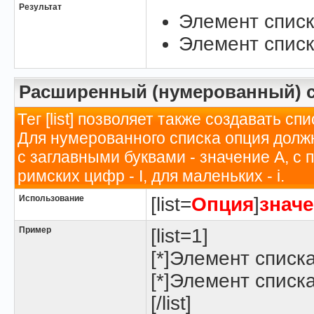
Результат
Элемент списк
Элемент списк
Расширенный (нумерованный) 
Тег [list] позволяет также создавать 
Для нумерованного списка опция долж
с заглавными буквами - значение A, с
римских цифр - I, для маленьких - i.
Использование
[list=
Опция
]
знач
Пример
[list=1]
[*]Элемент списк
[*]Элемент списк
[/list]