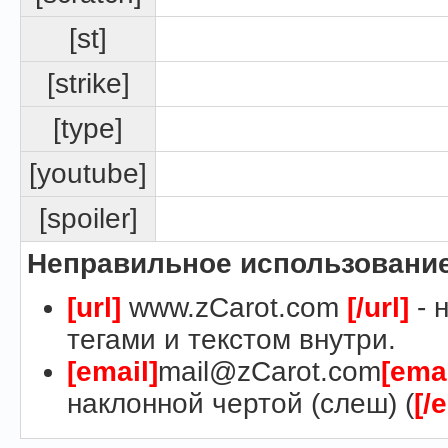
[st]
[strike]
[type]
[youtube]
[spoiler]
Неправильное использование
[url]
www.zCarot.com
[/url]
- 
тегами и текстом внутри.
[email]
mail@zCarot.com
[emai
наклонной чертой (слеш) (
[/