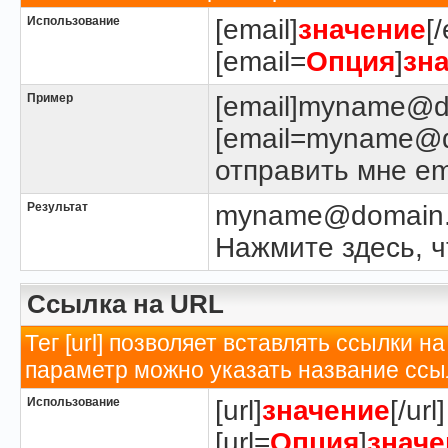
Использование
[email]
значение
[
[email=
Опция
]
зн
Пример
[email]myname@do
[email=myname@d
отправить мне ema
Результат
myname@domain
Нажмите здесь, ч
Ссылка на URL
Тег [url] позволяет вставлять ссылки
параметр можно указать название ссы
Использование
[url]
значение
[/url]
[url=
Опция
]
значе