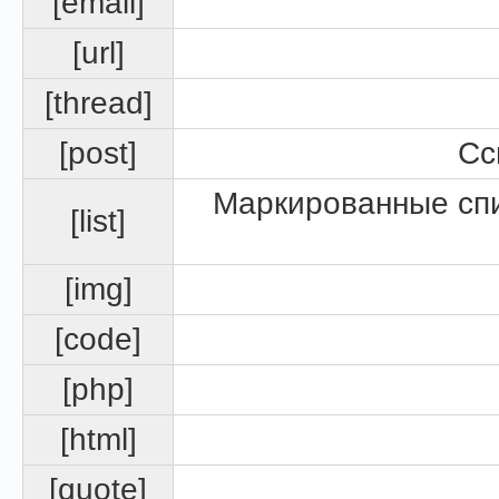
[email]
[url]
[thread]
[post]
Сс
Маркированные спи
[list]
[img]
[code]
[php]
[html]
[quote]