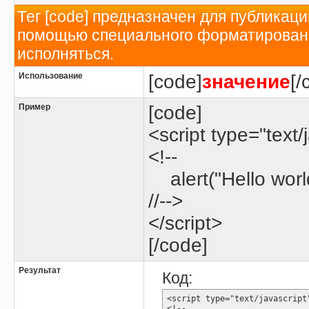
Тег [code] предназначен для публикац
помощью специального форматирования
исполняться.
Использование
[code]
значение
[/
Пример
[code]
<script type="text/
<!--
alert("Hello world
//-->
</script>
[/code]
Результат
Код:
<script type="text/javascript"
<!--
