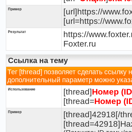
Пример
[url]https://www.fox
[url=https://www.fox
Результат
https://www.foxter.
Foxter.ru
Ссылка на тему
Тег [thread] позволяет сделать ссылку 
дополнительный параметр можно указа
Использование
[thread]
Номер (I
[thread=
Номер (I
Пример
[thread]42918[/thr
[thread=42918]Наж