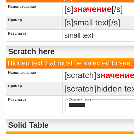
Использование
[s]
значение
[/s]
Пример
[s]small text[/s]
Результат
small text
Scratch here
Hidden text that must be selected to see.
Использование
[scratch]
значени
Пример
[scratch]hidden tex
Результат
Скрытый текст
hidden text
Solid Table