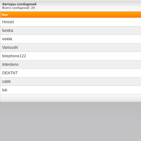
Авторы сообщений
Всего сообщений: 26
Имя
Hinishi
tundra
eekkk
VariousN
telephone122
Interdeno
DENTNT
cabb
tuk