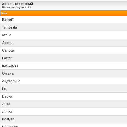
Авторы сообщений
Всего сообщений: 22
Имя
Barkoff
Tempesta
azalio
Дождь
Carioca
Foxter
nastyasha
Оксана
Анджелина
tuz
klepka
zluka
xipoza
Kostyan