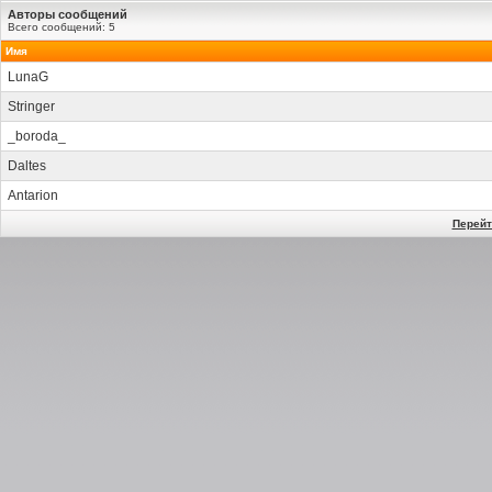
Авторы сообщений
Всего сообщений: 5
Имя
LunaG
Stringer
_boroda_
Daltes
Antarion
Перейт