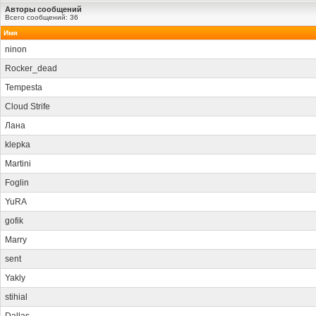
Авторы сообщений
Всего сообщений: 36
Имя
ninon
Rocker_dead
Tempesta
Cloud Strife
Лана
klepka
Martini
Foglin
YuRA
gofik
Marry
sent
Yakly
stihial