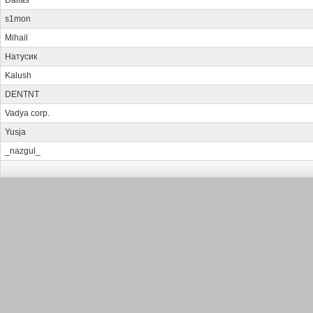
Dallas
s1mon
Mihail
Натусик
Kalush
DENTNT
Vadya corp.
Yusja
_nazgul_