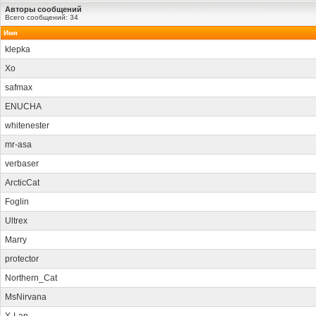
Авторы сообщений
Всего сообщений: 34
Имя
klepka
Xo
safmax
ENUCHA
whitenester
mr-asa
verbaser
ArcticCat
Foglin
Ultrex
Marry
protector
Northern_Cat
MsNirvana