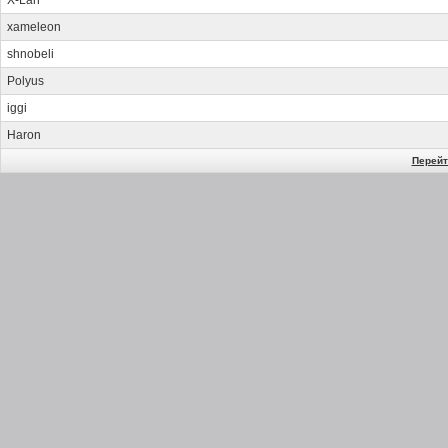
X-Lan
xameleon
shnobeli
Polyus
iggi
Haron
Перейт