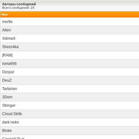
Авторы сообщений
Всего сообщений: 24
Имя
morfie
Allen
XdimaX
Shero4ka
[RAM]
isma666
Desyur
DeuZ
Tartarian
3Dem
Stringer
Cloud Strife
dark neko
Bloke