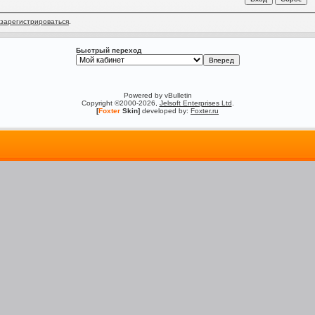
зарегистрироваться
.
Быстрый переход
Powered by vBulletin
Copyright ©2000-2026,
Jelsoft Enterprises Ltd
.
[
Foxter
Skin]
developed by:
Foxter.ru