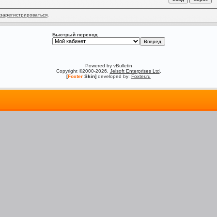
зарегистрироваться
.
Быстрый переход
Powered by vBulletin
Copyright ©2000-2026,
Jelsoft Enterprises Ltd
.
[
Foxter
Skin]
developed by:
Foxter.ru