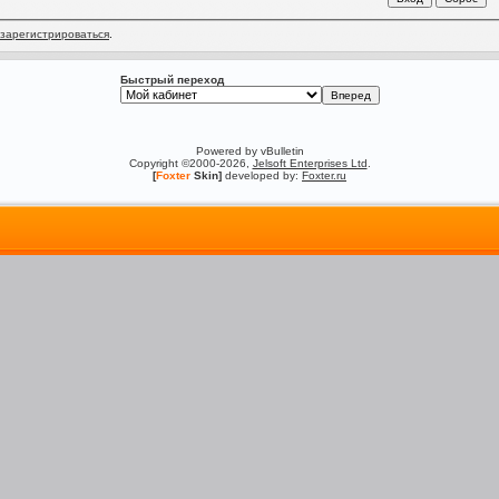
зарегистрироваться
.
Быстрый переход
Powered by vBulletin
Copyright ©2000-2026,
Jelsoft Enterprises Ltd
.
[
Foxter
Skin]
developed by:
Foxter.ru